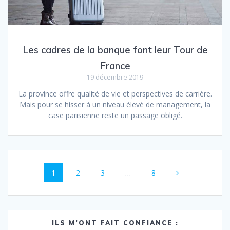
Les cadres de la banque font leur Tour de
France
19 décembre 2019
La province offre qualité de vie et perspectives de carrière.
Mais pour se hisser à un niveau élevé de management, la
case parisienne reste un passage obligé.
Navigation
Page
Page
Page
Page
1
2
3
…
8
au
sein
des
ILS M’ONT FAIT CONFIANCE :