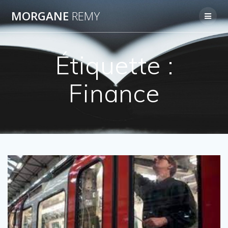
Passer
MORGANE
REMY
au
contenu
Étiquette :
Finance