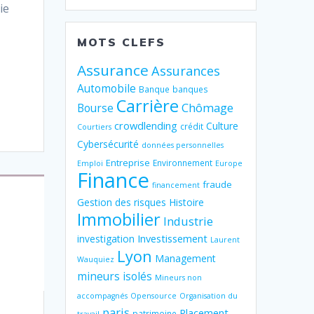
ie
MOTS CLEFS
Assurance
Assurances
Automobile
Banque
banques
Carrière
Chômage
Bourse
crowdlending
Culture
crédit
Courtiers
Cybersécurité
données personnelles
Entreprise
Environnement
Emploi
Europe
Finance
fraude
financement
Gestion des risques
Histoire
Immobilier
Industrie
Investissement
investigation
Laurent
Lyon
Management
Wauquiez
mineurs isolés
Mineurs non
accompagnés
Opensource
Organisation du
paris
Placement
patrimoine