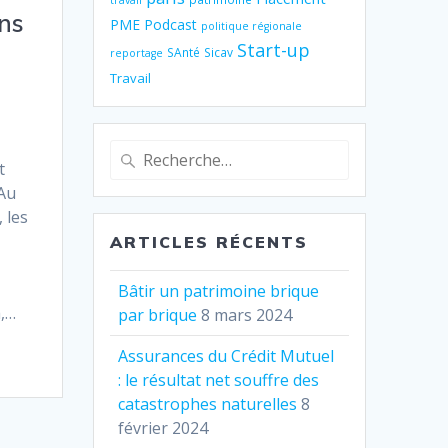
travail
ons
PME
Podcast
politique régionale
Start-up
SAnté
Sicav
reportage
Travail
Recherche
t
pour
 Au
:
 les
ARTICLES RÉCENTS
Bâtir un patrimoine brique
à,…
par brique
8 mars 2024
Assurances du Crédit Mutuel
: le résultat net souffre des
catastrophes naturelles
8
février 2024