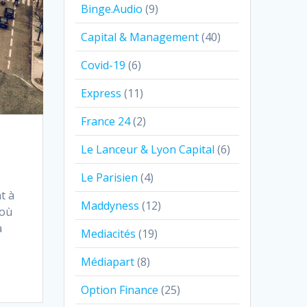
Binge.Audio
(9)
Capital & Management
(40)
Covid-19
(6)
Express
(11)
France 24
(2)
Le Lanceur & Lyon Capital
(6)
Le Parisien
(4)
t à
Maddyness
(12)
 où
à
Mediacités
(19)
Médiapart
(8)
Option Finance
(25)