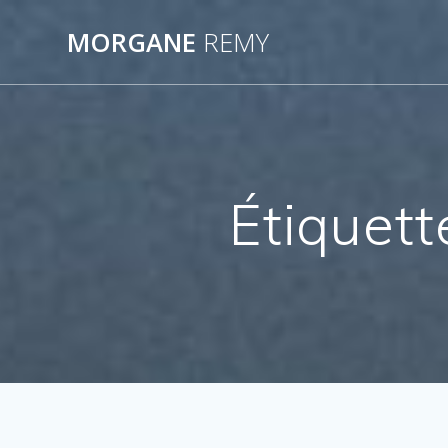
Passer
au
MORGANE
REMY
contenu
Étiquett