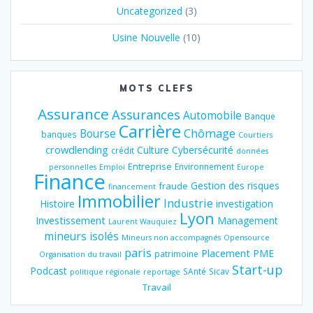
Uncategorized
(3)
Usine Nouvelle
(10)
MOTS CLEFS
Assurance
Assurances
Automobile
Banque
Carrière
Chômage
Bourse
banques
Courtiers
crowdlending
Culture
Cybersécurité
crédit
données
Entreprise
Environnement
personnelles
Emploi
Europe
Finance
Gestion des risques
fraude
financement
Immobilier
Industrie
Histoire
investigation
Lyon
Investissement
Management
Laurent Wauquiez
mineurs isolés
Mineurs non accompagnés
Opensource
paris
Placement
PME
patrimoine
Organisation du travail
Start-up
Podcast
SAnté
Sicav
politique régionale
reportage
Travail