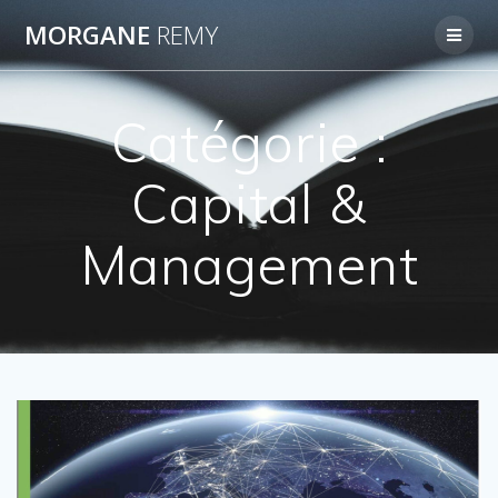
Passer
MORGANE
REMY
au
contenu
Catégorie :
Capital &
Management