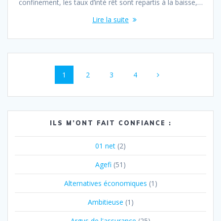
confinement, les taux d’inté rêt sont repartis à la baisse,…
Lire la suite
Navigation
Page
Page
Page
Page
1
2
3
4
au
sein
des
ILS M’ONT FAIT CONFIANCE :
articles
01 net
(2)
Agefi
(51)
Alternatives économiques
(1)
Ambitieuse
(1)
Argus de l'assurance
(25)