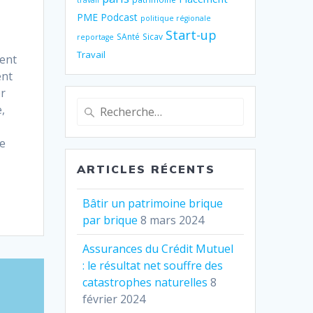
travail
PME
Podcast
politique régionale
Start-up
SAnté
Sicav
reportage
Travail
ent
ent
er
Recherche
,
pour
:
e
ARTICLES RÉCENTS
Bâtir un patrimoine brique
par brique
8 mars 2024
Assurances du Crédit Mutuel
: le résultat net souffre des
catastrophes naturelles
8
février 2024