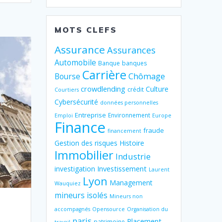
MOTS CLEFS
Assurance
Assurances
Automobile
Banque
banques
Carrière
Chômage
Bourse
crowdlending
Culture
crédit
Courtiers
Cybersécurité
données personnelles
Entreprise
Environnement
Emploi
Europe
Finance
fraude
financement
Gestion des risques
Histoire
Immobilier
Industrie
Investissement
investigation
Laurent
Lyon
Management
Wauquiez
mineurs isolés
Mineurs non
accompagnés
Opensource
Organisation du
paris
Placement
patrimoine