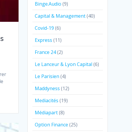
Binge.Audio
(9)
Capital & Management
(40)
Covid-19
(6)
es
Express
(11)
France 24
(2)
Le Lanceur & Lyon Capital
(6)
rer
Le Parisien
(4)
de
Maddyness
(12)
Mediacités
(19)
Médiapart
(8)
Option Finance
(25)