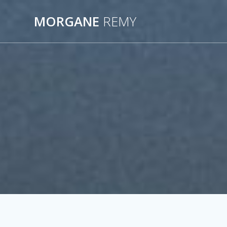
Passer
au
MORGANE
REMY
contenu