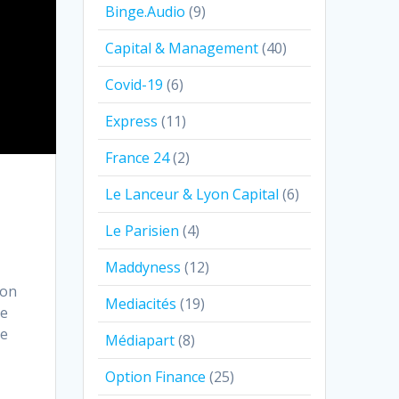
Binge.Audio
(9)
Capital & Management
(40)
Covid-19
(6)
Express
(11)
France 24
(2)
Le Lanceur & Lyon Capital
(6)
Le Parisien
(4)
Maddyness
(12)
ion
Mediacités
(19)
ne
ue
Médiapart
(8)
Option Finance
(25)