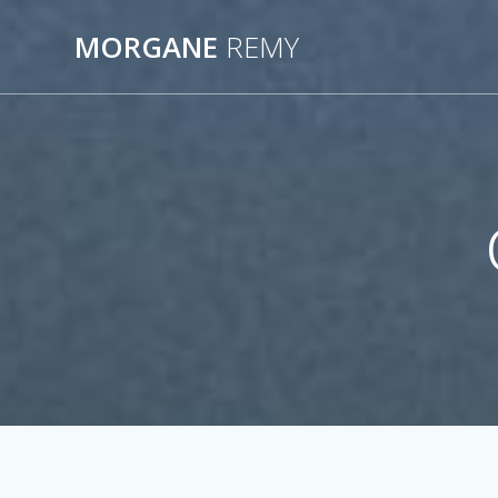
Passer
au
MORGANE
REMY
contenu