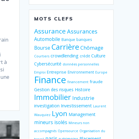
MOTS CLEFS
Assurance
Assurances
Automobile
rain
Banque
banques
Carrière
Chômage
Bourse
i
crowdlending
Culture
crédit
Courtiers
rt à
Cybersécurité
données personnelles
si
Entreprise
Environnement
Emploi
Europe
Finance
r une
fraude
financement
Gestion des risques
Histoire
Immobilier
Industrie
Investissement
investigation
Laurent
Lyon
Management
Wauquiez
mineurs isolés
Mineurs non
accompagnés
Opensource
Organisation du
paris
Placement
patrimoine