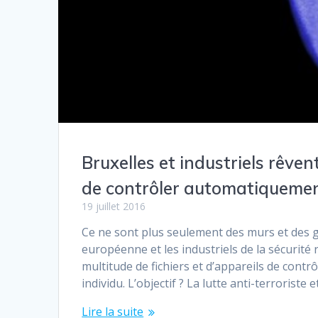
Bruxelles et industriels rêven
de contrôler automatiquement
19 juillet 2016
Ce ne sont plus seulement des murs et des gr
européenne et les industriels de la sécurité 
multitude de fichiers et d’appareils de cont
individu. L’objectif ? La lutte anti-terroriste e
Lire la suite