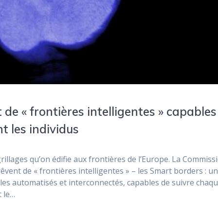
t de « frontières intelligentes » capables
 les individus
illages qu’on édifie aux frontières de l’Europe. La Commiss
rêvent de « frontières intelligentes » – les Smart borders : u
rôles automatisés et interconnectés, capables de suivre chaq
t le…