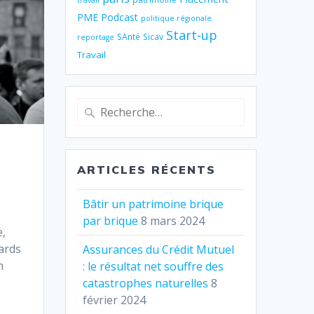
travail
PME
Podcast
politique régionale
Start-up
SAnté
Sicav
reportage
Travail
Recherche
pour
:
ARTICLES RÉCENTS
Bâtir un patrimoine brique
par brique
8 mars 2024
e,
iards
Assurances du Crédit Mutuel
n
: le résultat net souffre des
catastrophes naturelles
8
février 2024