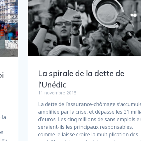
La spirale de la dette de
oi
l’Unédic
11 novembre 2015
La dette de l’assurance-chômage s’accumul
amplifiée par la crise, et dépasse les 21 mill
 la
d’euros. Les cinq millions de sans emplois e
seraient-ils les principaux responsables,
es
comme le laisse croire la multiplication des
les