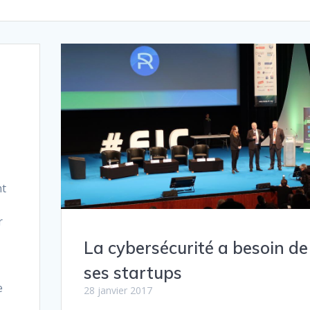
nt
r
La cybersécurité a besoin de
ses startups
e
28 janvier 2017