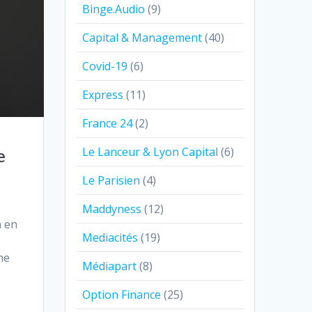
Binge.Audio
(9)
Capital & Management
(40)
Covid-19
(6)
Express
(11)
France 24
(2)
Le Lanceur & Lyon Capital
(6)
e
Le Parisien
(4)
Maddyness
(12)
n en
Mediacités
(19)
me
Médiapart
(8)
Option Finance
(25)