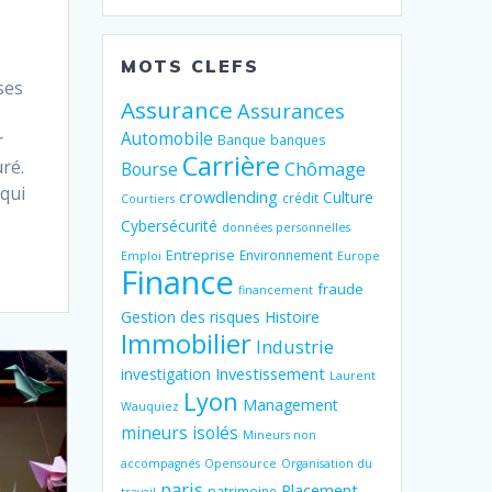
MOTS CLEFS
ses
Assurance
Assurances
Automobile
r
Banque
banques
Carrière
ré.
Chômage
Bourse
 qui
crowdlending
Culture
crédit
Courtiers
Cybersécurité
données personnelles
Entreprise
Environnement
Emploi
Europe
Finance
fraude
financement
Gestion des risques
Histoire
Immobilier
Industrie
Investissement
investigation
Laurent
Lyon
Management
Wauquiez
mineurs isolés
Mineurs non
accompagnés
Opensource
Organisation du
paris
Placement
patrimoine