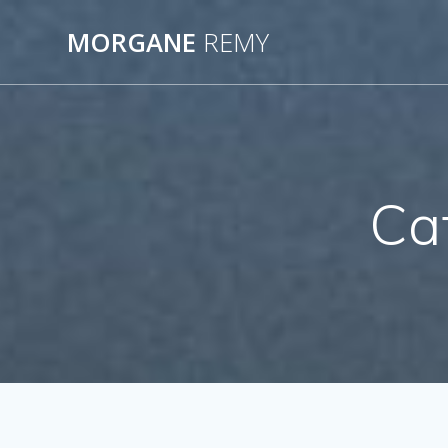
Passer
au
MORGANE
REMY
contenu
Ca