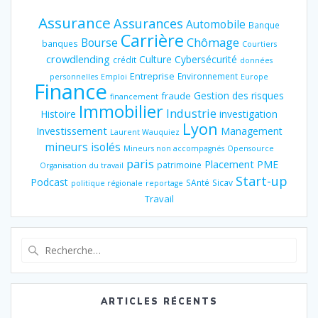
Assurance
Assurances
Automobile
Banque
Carrière
Chômage
Bourse
banques
Courtiers
crowdlending
Culture
Cybersécurité
crédit
données
Entreprise
Environnement
personnelles
Emploi
Europe
Finance
Gestion des risques
fraude
financement
Immobilier
Industrie
Histoire
investigation
Lyon
Investissement
Management
Laurent Wauquiez
mineurs isolés
Mineurs non accompagnés
Opensource
paris
Placement
PME
patrimoine
Organisation du travail
Start-up
Podcast
SAnté
Sicav
politique régionale
reportage
Travail
Recherche
pour
:
ARTICLES RÉCENTS