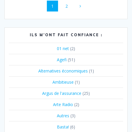
Page
Page
1
2
au
sein
des
ILS M’ONT FAIT CONFIANCE :
articles
01 net
(2)
Agefi
(51)
Alternatives économiques
(1)
Ambitieuse
(1)
Argus de l'assurance
(25)
Arte Radio
(2)
Autres
(3)
Basta!
(6)