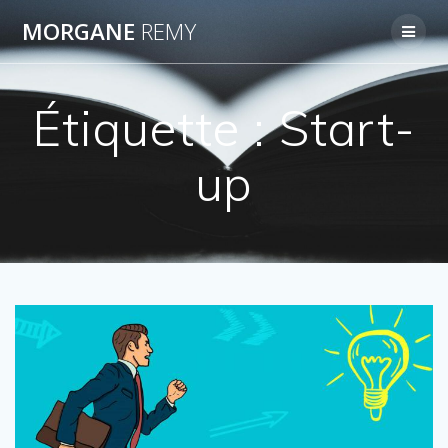
Passer
MORGANE
REMY
au
contenu
Étiquette :
Start-
up