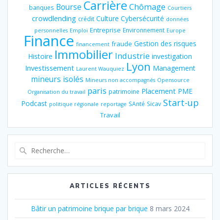
Carrière
Chômage
Bourse
banques
Courtiers
crowdlending
Culture
Cybersécurité
crédit
données
Entreprise
Environnement
personnelles
Emploi
Europe
Finance
Gestion des risques
fraude
financement
Immobilier
Industrie
Histoire
investigation
Lyon
Investissement
Management
Laurent Wauquiez
mineurs isolés
Mineurs non accompagnés
Opensource
paris
Placement
PME
patrimoine
Organisation du travail
Start-up
Podcast
SAnté
Sicav
politique régionale
reportage
Travail
Recherche
pour
:
ARTICLES RÉCENTS
Bâtir un patrimoine brique par brique
8 mars 2024