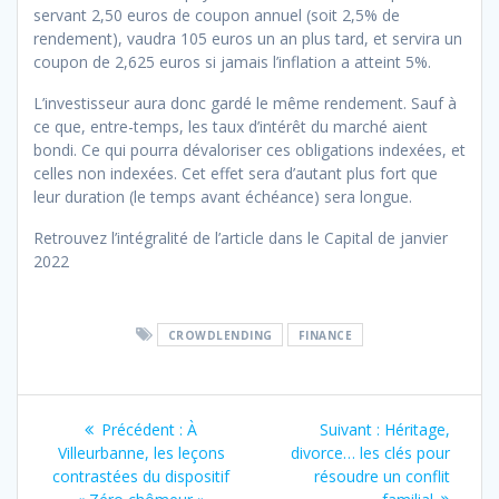
servant 2,50 euros de coupon annuel (soit 2,5% de
rendement), vaudra 105 euros un an plus tard, et servira un
coupon de 2,625 euros si jamais l’inflation a atteint 5%.
L’investisseur aura donc gardé le même rendement. Sauf à
ce que, entre-temps, les taux d’intérêt du marché aient
bondi. Ce qui pourra dévaloriser ces obligations indexées, et
celles non indexées. Cet effet sera d’autant plus fort que
leur duration (le temps avant échéance) sera longue.
Retrouvez l’intégralité de l’article dans le Capital de janvier
2022
CROWDLENDING
FINANCE
Navigation
Article
Article
Précédent :
À
Suivant :
Héritage,
de
précédent
suivant
Villeurbanne, les leçons
divorce… les clés pour
:
:
contrastées du dispositif
résoudre un conflit