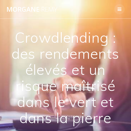
Passer
MORGANE
REMY
au
contenu
Crowdlending :
des rendements
élevés et un
risque maîtrisé
dans le vert et
dans la pierre