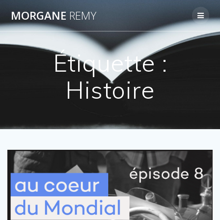
Passer
MORGANE
REMY
au
contenu
Étiquette :
Histoire