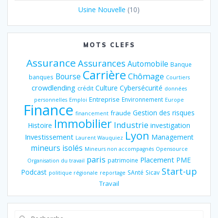
Usine Nouvelle
(10)
MOTS CLEFS
Assurance
Assurances
Automobile
Banque
Carrière
Chômage
Bourse
banques
Courtiers
crowdlending
Culture
Cybersécurité
crédit
données
Entreprise
Environnement
personnelles
Emploi
Europe
Finance
Gestion des risques
fraude
financement
Immobilier
Industrie
Histoire
investigation
Lyon
Investissement
Management
Laurent Wauquiez
mineurs isolés
Mineurs non accompagnés
Opensource
paris
Placement
PME
patrimoine
Organisation du travail
Start-up
Podcast
SAnté
Sicav
politique régionale
reportage
Travail
Recherche