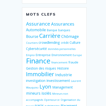
MOTS CLEFS
Assurance
Assurances
Automobile
Banque
banques
Carrière
Chômage
Bourse
crowdlending
Culture
crédit
Courtiers
Cybersécurité
données personnelles
Entreprise
Environnement
Emploi
Europe
Finance
fraude
financement
Gestion des risques
Histoire
Immobilier
Industrie
Investissement
investigation
Laurent
Lyon
Management
Wauquiez
mineurs isolés
Mineurs non
accompagnés
Opensource
Organisation du
paris
Placement
patrimoine