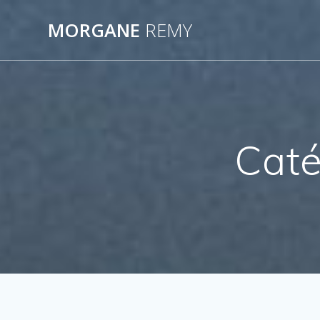
Passer
au
MORGANE
REMY
contenu
Caté