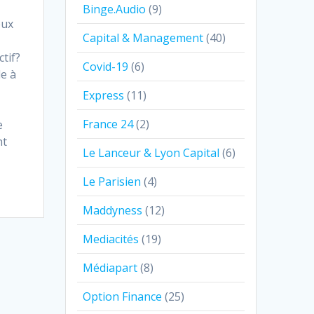
Binge.Audio
(9)
eux
Capital & Management
(40)
tif?
Covid-19
(6)
le à
Express
(11)
France 24
(2)
e
nt
Le Lanceur & Lyon Capital
(6)
Le Parisien
(4)
Maddyness
(12)
Mediacités
(19)
Médiapart
(8)
Option Finance
(25)