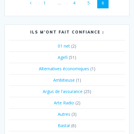
Page
Page
Page
Page
1
…
4
5
6
au
sein
des
ILS M’ONT FAIT CONFIANCE :
articles
01 net
(2)
Agefi
(51)
Alternatives économiques
(1)
Ambitieuse
(1)
Argus de l'assurance
(25)
Arte Radio
(2)
Autres
(3)
Basta!
(6)