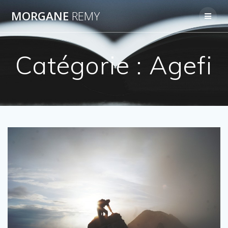
Passer
MORGANE
REMY
au
contenu
Catégorie :
Agefi