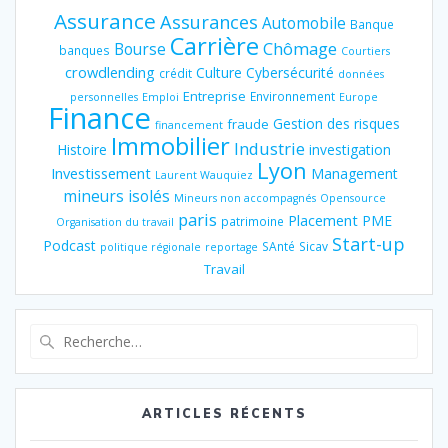
Assurance
Assurances
Automobile
Banque
Carrière
Chômage
Bourse
banques
Courtiers
crowdlending
Culture
Cybersécurité
crédit
données
Entreprise
Environnement
personnelles
Emploi
Europe
Finance
Gestion des risques
fraude
financement
Immobilier
Industrie
Histoire
investigation
Lyon
Investissement
Management
Laurent Wauquiez
mineurs isolés
Mineurs non accompagnés
Opensource
paris
Placement
PME
patrimoine
Organisation du travail
Start-up
Podcast
SAnté
Sicav
politique régionale
reportage
Travail
Recherche
pour
:
ARTICLES RÉCENTS