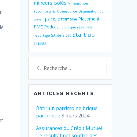
mineurs isolés
Mineurs non
t
accompagnés
Opensource
Organisation du
paris
Placement
patrimoine
travail
le
PME
Podcast
politique régionale
Start-up
SAnté
Sicav
reportage
Travail
Recherche
a
pour
:
ARTICLES RÉCENTS
Bâtir un patrimoine brique
par brique
8 mars 2024
nt
Assurances du Crédit Mutuel
: le résultat net souffre des