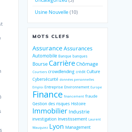
Uncategorized
(3)
Usine Nouvelle
(10)
st
MOTS CLEFS
e
Assurance
Assurances
Automobile
Banque
banques
Carrière
Chômage
Bourse
n
crowdlending
Culture
crédit
Courtiers
Cybersécurité
données personnelles
Entreprise
Environnement
Emploi
Europe
Finance
fraude
é
financement
Gestion des risques
Histoire
Immobilier
s
Industrie
Investissement
investigation
Laurent
Lyon
Management
Wauquiez
s