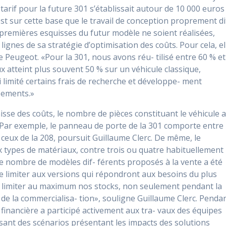
tarif pour la future 301 s’établissait autour de 10 000 euros
st sur cette base que le travail de conception proprement di
 premières esquisses du futur modèle ne soient réalisées,
lignes de sa stratégie d’optimisation des coûts. Pour cela, el
e Peugeot. «Pour la 301, nous avons réu- tilisé entre 60 % et
ux atteint plus souvent 50 % sur un véhicule classique,
 limité certains frais de recherche et développe- ment
pements.»
sse des coûts, le nombre de pièces constituant le véhicule 
«Par exemple, le panneau de porte de la 301 comporte entre
ceux de la 208, poursuit Guillaume Clerc. De même, le
 types de matériaux, contre trois ou quatre habituellement
 le nombre de modèles dif- férents proposés à la vente a été
 se limiter aux versions qui répondront aux besoins du plus
 limiter au maximum nos stocks, non seulement pendant la
de la commercialisa- tion», souligne Guillaume Clerc. Penda
n financière a participé activement aux tra- vaux des équipes
ssant des scénarios présentant les impacts des solutions