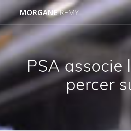
Passer
au
MORGANE
REMY
contenu
PSA associe l
percer 