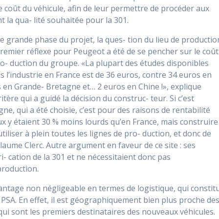
e coût du véhicule, afin de leur permettre de procéder aux
 la qua- lité souhaitée pour la 301.
e grande phase du projet, la ques- tion du lieu de productio
 premier réflexe pour Peugeot a été de se pencher sur le coût
pro- duction du groupe. «La plupart des études disponibles
s l’industrie en France est de 36 euros, contre 34 euros en
 en Grande- Bretagne et… 2 euros en Chine !», explique
itère qui a guidé la décision du construc- teur. Si c’est
ne, qui a été choisie, c’est pour des raisons de rentabilité
ux y étaient 30 % moins lourds qu’en France, mais construire
tiliser à plein toutes les lignes de pro- duction, et donc de
llaume Clerc. Autre argument en faveur de ce site : ses
i- cation de la 301 et ne nécessitaient donc pas
production.
vantage non négligeable en termes de logistique, qui constit
 PSA. En effet, il est géographiquement bien plus proche de
qui sont les premiers destinataires des nouveaux véhicules.