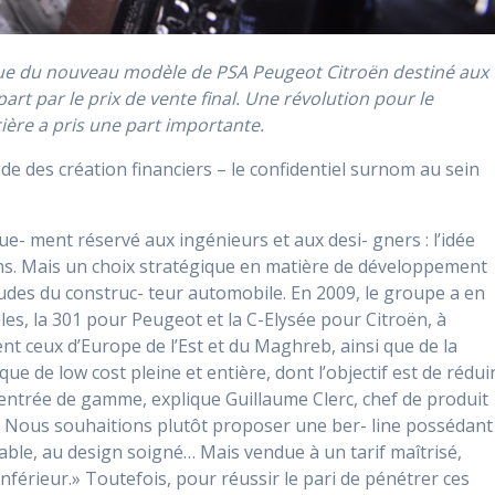
tique du nouveau modèle de PSA Peugeot Citroën destiné aux
rt par le prix de vente final. Une révolution pour le
cière a pris une part importante.
de des création financiers – le confidentiel surnom au sein
e- ment réservé aux ingénieurs et aux desi- gners : l’idée
ans. Mais un choix stratégique en matière de développement
tudes du construc- teur automobile. En 2009, le groupe a en
es, la 301 pour Peugeot et la C-Elysée pour Citroën, à
 ceux d’Europe de l’Est et du Maghreb, ainsi que de la
e de low cost pleine et entière, dont l’objectif est de rédui
’entrée de gamme, explique Guillaume Clerc, chef de produit
. Nous souhaitions plutôt proposer une ber- line possédant
able, au design soigné… Mais vendue à un tarif maîtrisé,
nférieur.» Toutefois, pour réussir le pari de pénétrer ces