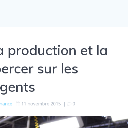
 production et la
ercer sur les
gents
inance
11 novembre 2015
|
0