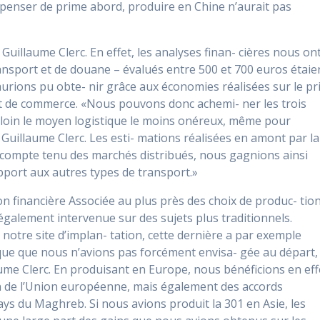
penser de prime abord, produire en Chine n’aurait pas
 Guillaume Clerc. En effet, les analyses finan- cières nous on
transport et de douane – évalués entre 500 et 700 euros étaie
aurions pu obte- nir grâce aux économies réalisées sur le pr
rt de commerce. «Nous pouvons donc achemi- ner les trois
 loin le moyen logistique le moins onéreux, même pour
 Guillaume Clerc. Les esti- mations réalisées en amont par la
 compte tenu des marchés distribués, nous gagnions ainsi
pport aux autres types de transport.»
 financière Associée au plus près des choix de produc- tio
 également intervenue sur des sujets plus traditionnels.
 notre site d’implan- tation, cette dernière a par exemple
que que nous n’avions pas forcément envisa- gée au départ,
aume Clerc. En produisant en Europe, nous bénéficions en eff
in de l’Union européenne, mais également des accords
ys du Maghreb. Si nous avions produit la 301 en Asie, les