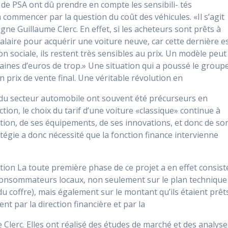
 de PSA ont dû prendre en compte les sensibili- tés
commencer par la question du coût des véhicules. «Il s’agit
igne Guillaume Clerc. En effet, si les acheteurs sont prêts à
salaire pour acquérir une voiture neuve, car cette dernière e
 sociale, ils restent très sensibles au prix. Un modèle peut
ines d’euros de trop.» Une situation qui a poussé le group
 prix de vente final. Une véritable révolution en
s du secteur automobile ont souvent été précurseurs en
ion, le choix du tarif d’une voiture «classique» continue à
tion, de ses équipements, de ses innovations, et donc de so
tégie a donc nécessité que la fonction finance intervienne
tion La toute première phase de ce projet a en effet consist
s consommateurs locaux, non seulement sur le plan technique
 du coffre), mais également sur le montant qu’ils étaient prêt
nt par la direction financière et par la
 Clerc. Elles ont réalisé des études de marché et des analyse