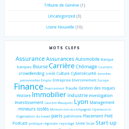
Tribune de Genève
(1)
Uncategorized
(3)
Usine Nouvelle
(10)
MOTS CLEFS
Assurance
Assurances
Automobile
Banque
Carrière
Chômage
Bourse
banques
Courtiers
crowdlending
Culture
Cybersécurité
crédit
données
Entreprise
Environnement
personnelles
Emploi
Europe
Finance
Gestion des risques
fraude
financement
Immobilier
Industrie
Histoire
investigation
Lyon
Investissement
Management
Laurent Wauquiez
mineurs isolés
Mineurs non accompagnés
Opensource
paris
Placement
PME
patrimoine
Organisation du travail
Start-up
Podcast
SAnté
Sicav
politique régionale
reportage