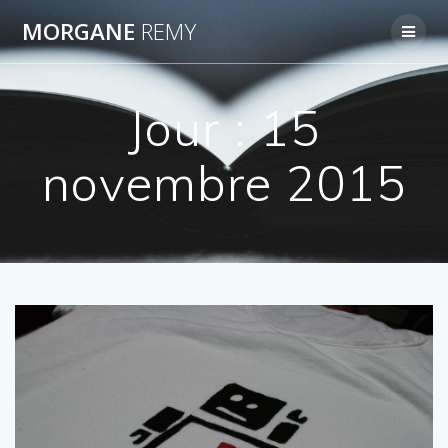
Passer
MORGANE
REMY
au
contenu
Jour :
15
novembre 2015