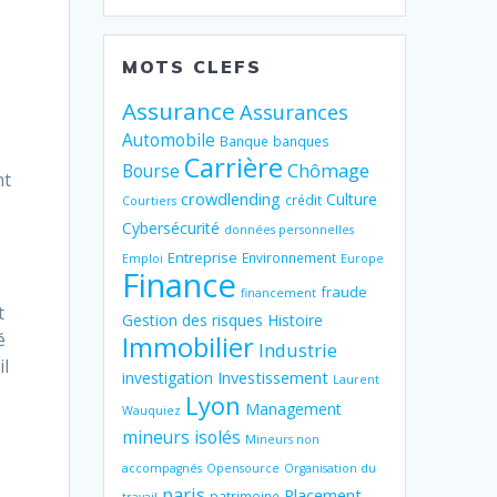
MOTS CLEFS
Assurance
Assurances
Automobile
Banque
banques
Carrière
Chômage
Bourse
nt
crowdlending
Culture
crédit
Courtiers
Cybersécurité
données personnelles
,
Entreprise
Environnement
Emploi
Europe
Finance
fraude
financement
t
Gestion des risques
Histoire
é
Immobilier
Industrie
il
Investissement
investigation
Laurent
Lyon
Management
Wauquiez
mineurs isolés
Mineurs non
accompagnés
Opensource
Organisation du
paris
Placement
patrimoine