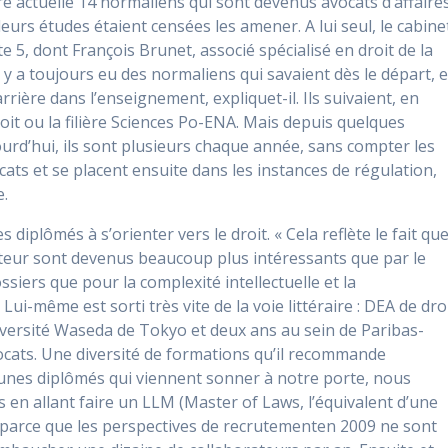
re actuelle 14 normaliens qui sont devenus avocats d’affaire
eurs études étaient censées les amener. A lui seul, le cabine
e 5, dont François Brunet, associé spécialisé en
droit de la
 y a toujours eu des normaliens qui savaient dès le départ, 
arrière dans l’enseignement, expliquet-il. Ils suivaient, en
roit ou la filière Sciences Po-ENA. Mais depuis quelques
urd’hui, ils sont plusieurs chaque année, sans compter les
ats et se placent ensuite dans les instances de régulation,
e.
diplômés à s’orienter vers le droit. « Cela reflète le fait qu
lateur sont devenus beaucoup plus intéressants que par le
siers que pour la complexité intellectuelle et la
ui-même est sorti très vite de la voie littéraire : DEA de dro
niversité Waseda de Tokyo et deux ans au sein de Paribas-
vocats. Une diversité de formations qu’il recommande
jeunes diplômés qui viennent sonner à notre porte, nous
n allant faire un LLM (Master of Laws, l’équivalent d’une
, parce que les perspectives de recrutementen 2009 ne sont