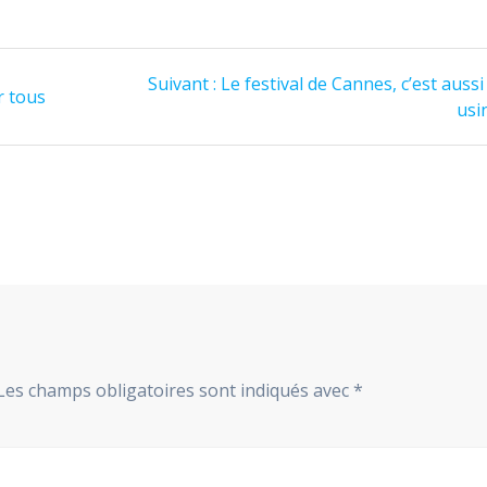
Article
Suivant :
Le festival de Cannes, c’est auss
r tous
suivant
usi
:
Les champs obligatoires sont indiqués avec
*