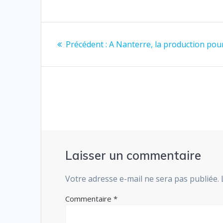
Navigation
Article
Précédent :
A Nanterre, la production pou
de
précédent
:
l’article
Laisser un commentaire
Votre adresse e-mail ne sera pas publiée.
Commentaire
*