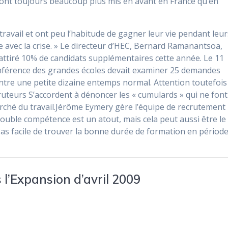
s sont toujours beaucoup plus mis en avant en France qu’en
ravail et ont peu l’habitude de gagner leur vie pendant leur
avec la crise. » Le directeur d’HEC, Bernard Ramanantsoa,
 attiré 10% de candidats supplémentaires cette année. Le 11
Conférence des grandes écoles devait examiner 25 demandes
ontre une petite dizaine entemps normal. Attention toutefois
cruteurs S’accordent à dénoncer les « cumulards » qui ne font
rché du travail.Jérôme Eymery gère l’équipe de recrutement
 double compétence est un atout, mais cela peut aussi être le
 Pas facile de trouver la bonne durée de formation en périod
 l’Expansion d’avril 2009