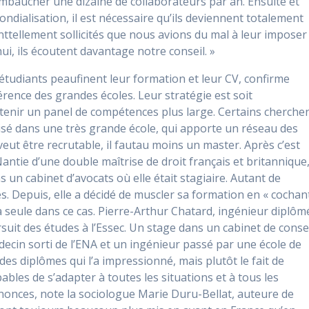
baucher une dizaine de collaborateurs par an. Ensuite et
ndialisation, il est nécessaire qu’ils deviennent totalement
enttellement sollicités que nous avions du mal à leur imposer
i, ils écoutent davantage notre conseil. »
 étudiants peaufinent leur formation et leur CV, confirme
érence des grandes écoles. Leur stratégie est soit
obtenir un panel de compétences plus large. Certains cherche
lisé dans une très grande école, qui apporte un réseau des
veut être recrutable, il fautau moins un master. Après c’est
Nantie d’une double maîtrise de droit français et britannique
s un cabinet d’avocats où elle était stagiaire. Autant de
es. Depuis, elle a décidé de muscler sa formation en « cochan
la seule dans ce cas. Pierre-Arthur Chatard, ingénieur diplôm
suit des études à l’Essec. Un stage dans un cabinet de conse
médecin sorti de l’ENA et un ingénieur passé par une école de
es diplômes qui l’a impressionné, mais plutôt le fait de
bles de s’adapter à toutes les situations et à tous les
nnonces, note la sociologue Marie Duru-Bellat, auteure de