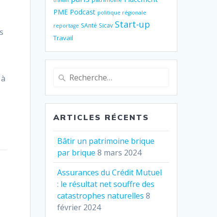
travail
PME
Podcast
politique régionale
Start-up
SAnté
Sicav
reportage
s
Travail
Recherche
 à
pour
:
ARTICLES RÉCENTS
e
Bâtir un patrimoine brique
par brique
8 mars 2024
Assurances du Crédit Mutuel
: le résultat net souffre des
catastrophes naturelles
8
février 2024