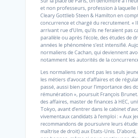
Sur la place de Paris, on dénombre à l’heu
et non professeurs, profession à laquelle l
Cleary Gottlieb Steen & Hamilton en compt
concurrence et chargé du recrutement. « Il
arrivant rue d’Ulm, qu’ils ne feraient pas c
parallèle ou après l’école, des études de d
années le phénomène s’est intensifié. Aujo
normaliens de
Cachan, qui deviennent avoc
notamment les autorités de la concurrenc
Les normaliens ne sont pas les seuls jeunes 
les métiers d’avocat d’affaires et de régu
passé, aussi bien pour l’importance des dos
rémunération », poursuit François Brunet. L
des affaires, master de finances à HEC, u
Tokyo, avant d’entrer dans le cabinet d’a
vivementaux candidats à l’emploi : « Aux 
recommandons de poursuivre leurs études e
maîtrise de droit) aux Etats-Unis. D’abord