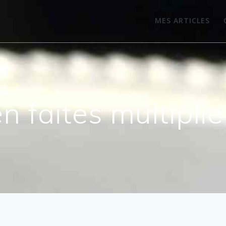
MES ARTICLES
n faites multipli