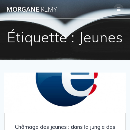
Passer
MORGANE
REMY
au
contenu
Étiquette :
Jeunes
Chômage des jeunes : dans la jungle des