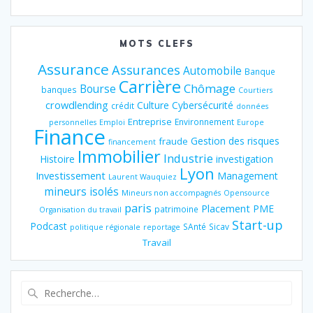
MOTS CLEFS
Assurance
Assurances
Automobile
Banque
Carrière
Chômage
Bourse
banques
Courtiers
crowdlending
Culture
Cybersécurité
crédit
données
Entreprise
Environnement
personnelles
Emploi
Europe
Finance
Gestion des risques
fraude
financement
Immobilier
Industrie
Histoire
investigation
Lyon
Investissement
Management
Laurent Wauquiez
mineurs isolés
Mineurs non accompagnés
Opensource
paris
Placement
PME
patrimoine
Organisation du travail
Start-up
Podcast
SAnté
Sicav
politique régionale
reportage
Travail
Recherche
pour