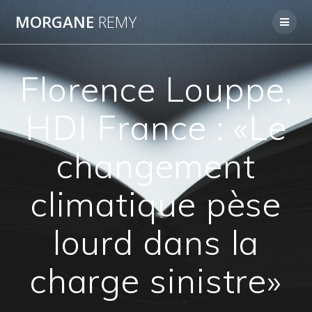
Passer
MORGANE
REMY
au
contenu
Florence Louppe,
HDI France : «Le
changement
climatique pèse
lourd dans la
charge sinistre»