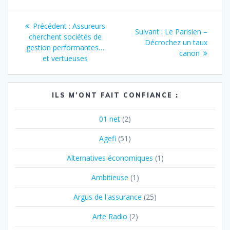
Navigation
Article
Précédent :
Assureurs
Article
Suivant :
Le Parisien –
de
précédent
cherchent sociétés de
suivant
Décrochez un taux
:
gestion performantes…
:
canon
l’article
et vertueuses
ILS M’ONT FAIT CONFIANCE :
01 net
(2)
Agefi
(51)
Alternatives économiques
(1)
Ambitieuse
(1)
Argus de l'assurance
(25)
Arte Radio
(2)