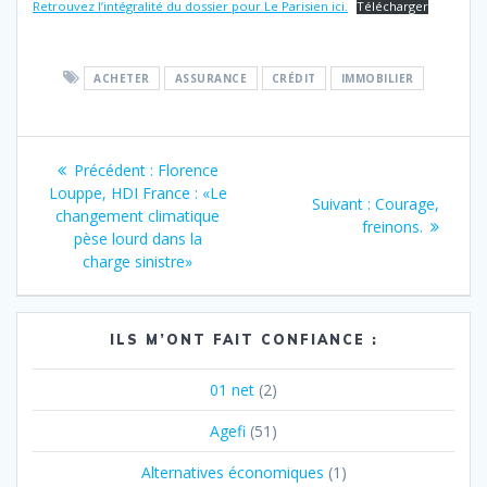
Retrouvez l’intégralité du dossier pour Le Parisien ici.
Télécharger
ACHETER
ASSURANCE
CRÉDIT
IMMOBILIER
Navigation
Article
Précédent :
Florence
de
précédent
Louppe, HDI France : «Le
Article
Suivant :
Courage,
:
changement climatique
suivant
freinons.
l’article
pèse lourd dans la
:
charge sinistre»
ILS M’ONT FAIT CONFIANCE :
01 net
(2)
Agefi
(51)
Alternatives économiques
(1)