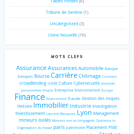
Tables rondes
(6)
Tribune de Genève
(1)
Uncategorized
(3)
Usine Nouvelle
(10)
MOTS CLEFS
Assurance
Assurances
Automobile
Banque
Carrière
Chômage
Bourse
banques
Courtiers
crowdlending
Culture
Cybersécurité
crédit
données
Entreprise
Environnement
personnelles
Emploi
Europe
Finance
Gestion des risques
fraude
financement
Immobilier
Industrie
Histoire
investigation
Lyon
Investissement
Management
Laurent Wauquiez
mineurs isolés
Mineurs non accompagnés
Opensource
paris
Placement
PME
patrimoine
Organisation du travail