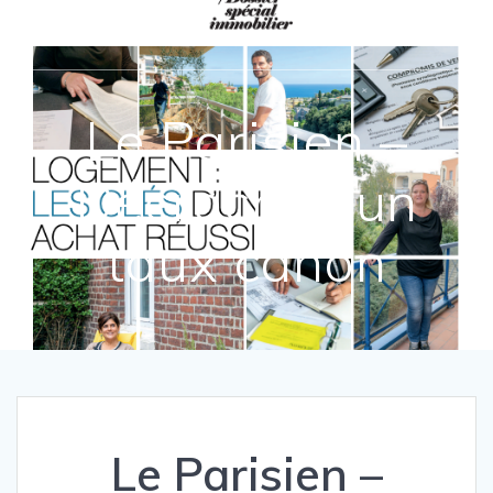
Passer
MORGANE
REMY
au
contenu
Le Parisien –
Décrochez un
taux canon
Le Parisien –