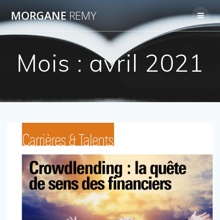
Passer
MORGANE
REMY
au
contenu
Mois :
avril 2021