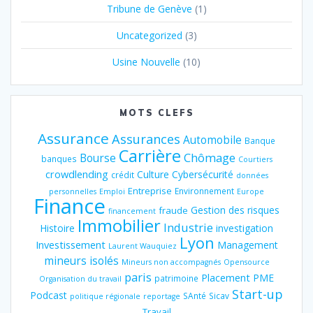
Tribune de Genève
(1)
Uncategorized
(3)
Usine Nouvelle
(10)
MOTS CLEFS
Assurance
Assurances
Automobile
Banque
Carrière
Chômage
Bourse
banques
Courtiers
crowdlending
Culture
Cybersécurité
crédit
données
Entreprise
Environnement
personnelles
Emploi
Europe
Finance
Gestion des risques
fraude
financement
Immobilier
Industrie
Histoire
investigation
Lyon
Investissement
Management
Laurent Wauquiez
mineurs isolés
Mineurs non accompagnés
Opensource
paris
Placement
PME
patrimoine
Organisation du travail
Start-up
Podcast
SAnté
Sicav
politique régionale
reportage
Travail