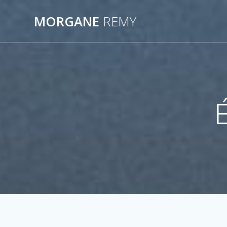
Passer
au
MORGANE
REMY
contenu