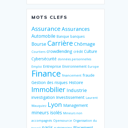
MOTS CLEFS
Assurance
Assurances
Automobile
Banque
banques
Carrière
Chômage
Bourse
crowdlending
Culture
crédit
Courtiers
Cybersécurité
données personnelles
Entreprise
Environnement
Emploi
Europe
Finance
fraude
financement
Gestion des risques
Histoire
Immobilier
Industrie
Investissement
investigation
Laurent
Lyon
Management
Wauquiez
mineurs isolés
Mineurs non
accompagnés
Opensource
Organisation du
paris
Placement
patrimoine