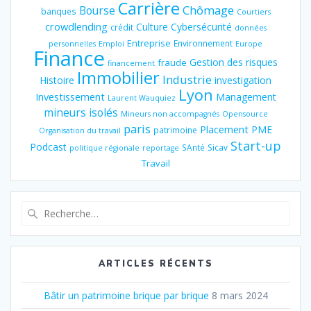
Carrière
Chômage
Bourse
banques
Courtiers
crowdlending
Culture
Cybersécurité
crédit
données
Entreprise
Environnement
personnelles
Emploi
Europe
Finance
Gestion des risques
fraude
financement
Immobilier
Industrie
Histoire
investigation
Lyon
Investissement
Management
Laurent Wauquiez
mineurs isolés
Mineurs non accompagnés
Opensource
paris
Placement
PME
patrimoine
Organisation du travail
Start-up
Podcast
SAnté
Sicav
politique régionale
reportage
Travail
Recherche
pour
:
ARTICLES RÉCENTS
Bâtir un patrimoine brique par brique
8 mars 2024