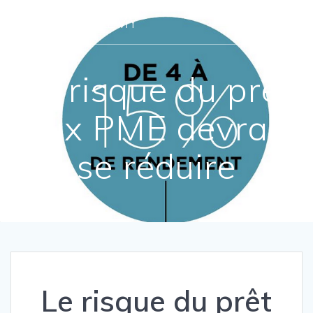
Passer
MORGANE
REMY
au
contenu
Le risque du prêt
aux PME devrait
se réduire
Le risque du prêt