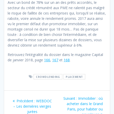
Avec un bond de 78% sur un an des prêts accordés, le
secteur du crédit rémunéré aux PME ne ralentit pas malgré
le risque de faillite de ces entreprises qui, lorsqu’il se réalise,
rabote, voire annule le rendement promis. 2017 aura ainsi
vu le premier défaut d’un promoteur immobilier, sur un
montage censé ne durer que 18 mois… Pas de panique
toute : à condition de bien choisir l’intermédiaire, et de
diversifier la mise sur plusieurs dizaines de dossiers, vous
devriez obtenir un rendement supérieur à 6%.
Retrouvez l’intégralité du dossier dans le magazine Capital
de janvier 2018, page
166
,
167
et
168
.
CROWDLENDING
PLACEMENT
Navigation
Article
Suivant :
Immobilier : où
Article
Précédent :
WEBDOC
de
suivant
acheter dans le Grand
précédent
– Les dernières vierges
:
Paris, pour habiter ou
:
jurées