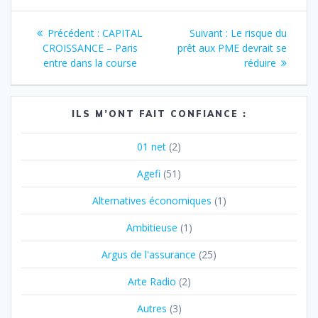
Navigation
Article
Article
Précédent :
CAPITAL
Suivant :
Le risque du
de
précédent
suivant
CROISSANCE – Paris
prêt aux PME devrait se
:
:
entre dans la course
réduire
l’article
ILS M’ONT FAIT CONFIANCE :
01 net
(2)
Agefi
(51)
Alternatives économiques
(1)
Ambitieuse
(1)
Argus de l'assurance
(25)
Arte Radio
(2)
Autres
(3)