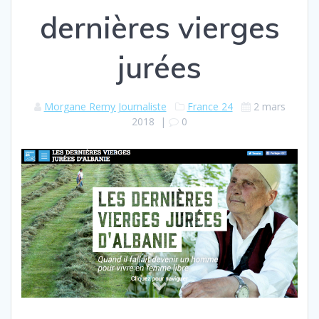
dernières vierges
jurées
Morgane Remy Journaliste
France 24
2 mars
2018
|
0