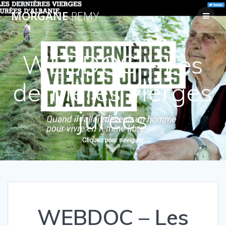
Passer
MORGANE
REMY
au
contenu
WEBDOC – Les
dernières vierges
jurées
WEBDOC – Les