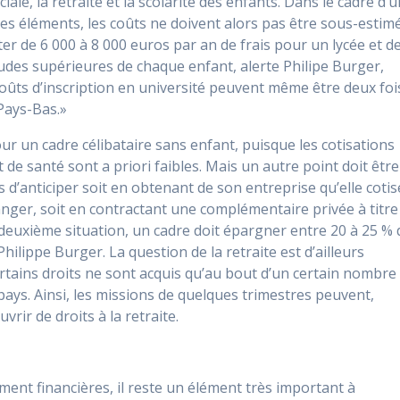
iale, la retraite et la scolarité des enfants. Dans le cadre d’
es éléments, les coûts ne doivent alors pas être sous-estimé
ter de 6 000 à 8 000 euros par an de frais pour un lycée et d
tudes supérieures de chaque enfant, alerte Philipe Burger,
coûts d’inscription en université peuvent même être deux foi
 Pays-Bas.»
ur un cadre célibataire sans enfant, puisque les cotisations
t de santé sont a priori faibles. Mais un autre point doit être
ors d’anticiper soit en obtenant de son entreprise qu’elle cotis
tranger, soit en contractant une complémentaire privée à titre
 deuxième situation, un cadre doit épargner entre 20 à 25 % 
ilippe Burger. La question de la retraite est d’ailleurs
ertains droits ne sont acquis qu’au bout d’un certain nombre
ays. Ainsi, les missions de quelques trimestres peuvent,
rir de droits à la retraite.
ent financières, il reste un élément très important à