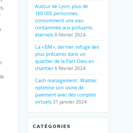
un
Autour de Lyon, plus de
s.
160 000 personnes
e
consomment une eau
contaminée aux polluants
s
éternels
6 février 2024
La « BM », dernier refuge des
plus précaires dans un
quartier de la Part‐Dieu en
e
chantier
6 février 2024
de
Cash management : Wabtec
optimise son usine de
paiement avec des comptes
virtuels
31 janvier 2024
CATÉGORIES