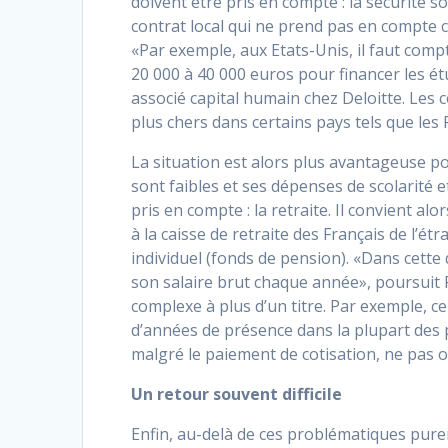
doivent être pris en compte : la sécurité soc
contrat local qui ne prend pas en compte c
«Par exemple, aux Etats-Unis, il faut comp
20 000 à 40 000 euros pour financer les é
associé capital humain chez Deloitte. Les 
plus chers dans certains pays tels que les
La situation est alors plus avantageuse po
sont faibles et ses dépenses de scolarité e
pris en compte : la retraite. Il convient al
à la caisse de retraite des Français de l’é
individuel (fonds de pension). «Dans cette
son salaire brut chaque année», poursuit Ph
complexe à plus d’un titre. Par exemple, c
d’années de présence dans la plupart des p
malgré le paiement de cotisation, ne pas ouv
Un retour souvent difficile
Enfin, au-delà de ces problématiques purem