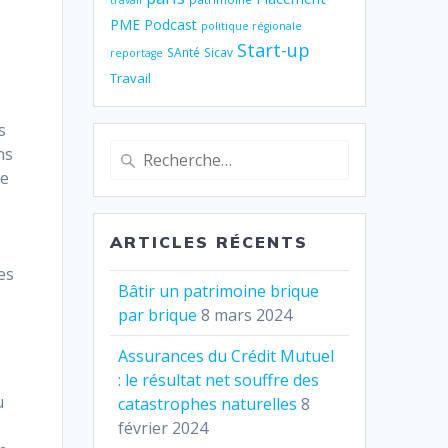
travail
PME
Podcast
politique régionale
Start-up
SAnté
Sicav
reportage
Travail
s
t
s
Recherche
ns
pour
re
:
ARTICLES RÉCENTS
es
Bâtir un patrimoine brique
par brique
8 mars 2024
Assurances du Crédit Mutuel
: le résultat net souffre des
u
catastrophes naturelles
8
février 2024