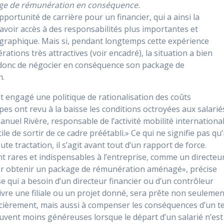
kage de rémunération en conséquence.
portunité de carrière pour un financier, qui a ainsi la
d’avoir accès à des responsabilités plus importantes et
ographique. Mais si, pendant longtemps cette expérience
ations très attractives (voir encadré), la situation a bien
t donc de négocier en conséquence son package de
n.
nt engagé une politique de rationalisation des coûts
es ont revu à la baisse les conditions octroyées aux salarié
anuel Rivère, responsable de l’activité mobilité internationa
ile de sortir de ce cadre préétabli.» Ce qui ne signifie pas qu’i
e tractation, il s’agit avant tout d’un rapport de force.
t rares et indispensables à l’entreprise, comme un directeu
pour obtenir un package de rémunération aménagé», précise
qui a besoin d’un directeur financier ou d’un contrôleur
ivre une filiale ou un projet donné, sera prête non seulemen
ncièrement, mais aussi à compenser les conséquences d’un te
souvent moins généreuses lorsque le départ d’un salarié n’est