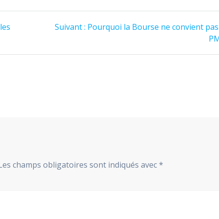
Article
les
Suivant :
Pourquoi la Bourse ne convient pas
suivant
P
:
Les champs obligatoires sont indiqués avec
*