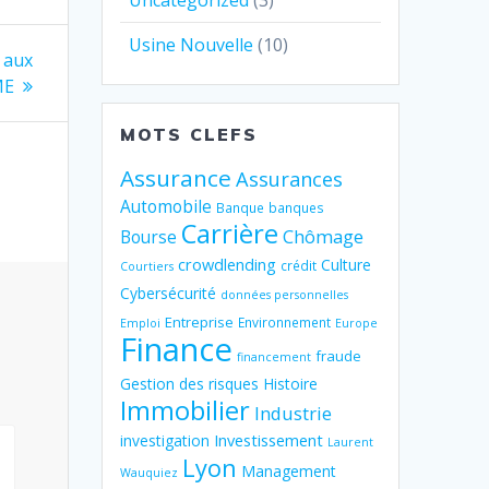
Uncategorized
(3)
Usine Nouvelle
(10)
 aux
ME
MOTS CLEFS
Assurance
Assurances
Automobile
Banque
banques
Carrière
Chômage
Bourse
crowdlending
Culture
crédit
Courtiers
Cybersécurité
données personnelles
Entreprise
Environnement
Emploi
Europe
Finance
fraude
financement
Gestion des risques
Histoire
Immobilier
Industrie
Investissement
investigation
Laurent
Lyon
Management
Wauquiez