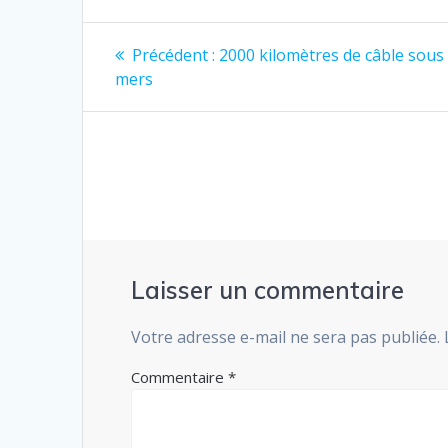
Navigation
Article
Précédent :
2000 kilomètres de câble sous 
précédent
de
mers
:
l’article
Laisser un commentaire
Votre adresse e-mail ne sera pas publiée.
Commentaire
*