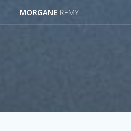
Passer
au
MORGANE
REMY
contenu