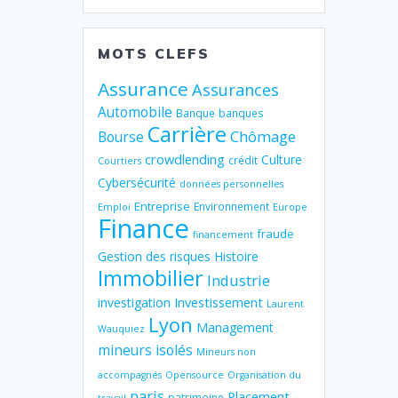
MOTS CLEFS
Assurance
Assurances
Automobile
Banque
banques
Carrière
Chômage
Bourse
crowdlending
Culture
crédit
Courtiers
Cybersécurité
données personnelles
Entreprise
Environnement
Emploi
Europe
Finance
fraude
financement
Gestion des risques
Histoire
Immobilier
Industrie
Investissement
investigation
Laurent
Lyon
Management
Wauquiez
mineurs isolés
Mineurs non
accompagnés
Opensource
Organisation du
paris
Placement
patrimoine