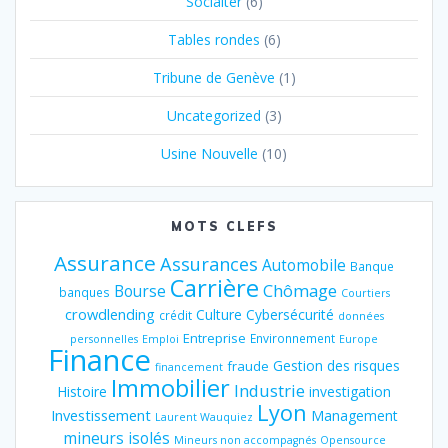
Socialter
(6)
Tables rondes
(6)
Tribune de Genève
(1)
Uncategorized
(3)
Usine Nouvelle
(10)
MOTS CLEFS
Assurance
Assurances
Automobile
Banque
Carrière
Chômage
Bourse
banques
Courtiers
crowdlending
Culture
Cybersécurité
crédit
données
Entreprise
Environnement
personnelles
Emploi
Europe
Finance
Gestion des risques
fraude
financement
Immobilier
Industrie
Histoire
investigation
Lyon
Investissement
Management
Laurent Wauquiez
mineurs isolés
Mineurs non accompagnés
Opensource