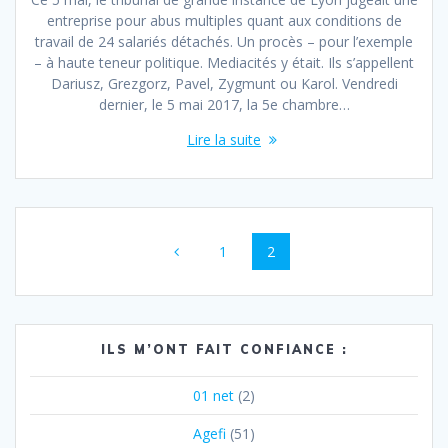
entreprise pour abus multiples quant aux conditions de
travail de 24 salariés détachés. Un procès – pour l’exemple
– à haute teneur politique. Mediacités y était. Ils s’appellent
Dariusz, Grezgorz, Pavel, Zygmunt ou Karol. Vendredi
dernier, le 5 mai 2017, la 5e chambre…
Lire la suite
Navigation
Page
Page
1
2
au
sein
des
ILS M’ONT FAIT CONFIANCE :
articles
01 net
(2)
Agefi
(51)