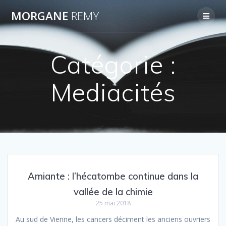
Passer
MORGANE
REMY
au
contenu
Catégorie :
Mediacités
Amiante : l’hécatombe continue dans la
vallée de la chimie
25 mai 2018
Au sud de Vienne, les cancers déciment les anciens ouvriers