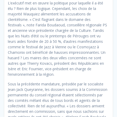
L’exécutif met en œuvre la politique pour laquelle il a été
élu ? Rien de plus logique. Cependant, les choix de la
majorité Wauquiez alimentent les accusations de
clientélisme. « C’est flagrant dans le domaine des
festivals », note Farida Boudaoud, conseillère régionale PS
et ancienne vice-présidente chargée de la Culture. Tandis
que les Nuits d’été ou le printemps de Pérouges ont vu
leurs aides fondre de 20 à 50 %, d’autres manifestations
comme le festival de Jazz à Vienne ou le Cosmojazz à
Chamonix ont bénéficié de hausses impressionnantes. Un
hasard ? Les maires des deux villes concernées ne sont
autres que Thierry Kovacs, président des Républicains en
Isère et Eric Fournier, vice-président en charge de
l’environnement à la région.
Sous la précédente mandature, présidée par le socialiste
Jean-Jack Queyranne, les dossiers soumis à la Commission
permanente du conseil régional étaient sélectionnés par
des comités mêlant élus de tous bords et agents de la
collectivité. Rien de tel aujourd’hui. « Les dossiers arrivent
directement en commission, sans que nous sachions sur
quels critères ils ont été choisis », déplore Sarah Boukaala,