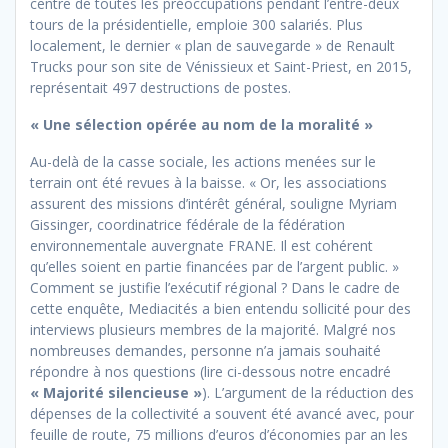
centre de toutes les préoccupations pendant l’entre-deux
tours de la présidentielle, emploie 300 salariés. Plus
localement, le dernier « plan de sauvegarde » de Renault
Trucks pour son site de Vénissieux et Saint-Priest, en 2015,
représentait 497 destructions de postes.
« Une sélection opérée au nom de la moralité »
Au-delà de la casse sociale, les actions menées sur le
terrain ont été revues à la baisse. « Or, les associations
assurent des missions d’intérêt général, souligne Myriam
Gissinger, coordinatrice fédérale de la fédération
environnementale auvergnate FRANE. Il est cohérent
qu’elles soient en partie financées par de l’argent public. »
Comment se justifie l’exécutif régional ? Dans le cadre de
cette enquête, Mediacités a bien entendu sollicité pour des
interviews plusieurs membres de la majorité. Malgré nos
nombreuses demandes, personne n’a jamais souhaité
répondre à nos questions (lire ci-dessous notre encadré
« Majorité silencieuse »
). L’argument de la réduction des
dépenses de la collectivité a souvent été avancé avec, pour
feuille de route, 75 millions d’euros d’économies par an les