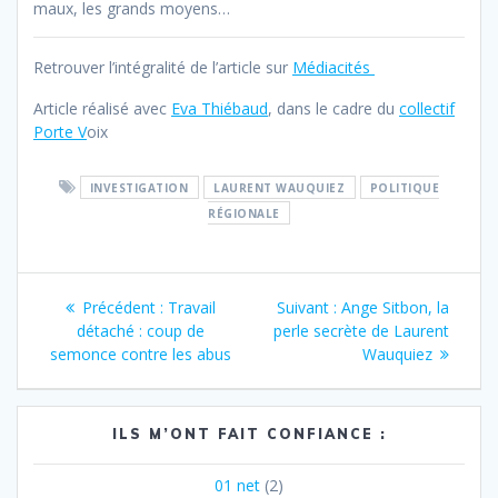
maux, les grands moyens…
Retrouver l’intégralité de l’article sur
Médiacités
Article réalisé avec
Eva Thiébaud
, dans le cadre du
collectif
Porte V
oix
INVESTIGATION
LAURENT WAUQUIEZ
POLITIQUE
RÉGIONALE
Navigation
Article
Article
Précédent :
Travail
Suivant :
Ange Sitbon, la
de
précédent
suivant
détaché : coup de
perle secrète de Laurent
:
:
semonce contre les abus
Wauquiez
l’article
ILS M’ONT FAIT CONFIANCE :
01 net
(2)