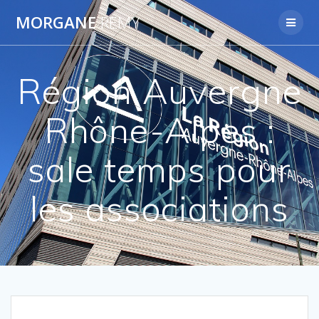
Passer
MORGANE
REMY
au
contenu
Région Auvergne
Rhône-Alpes :
sale temps pour
les associations