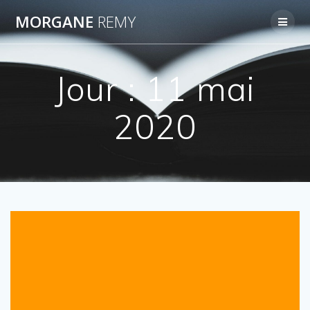
Passer
MORGANE
REMY
au
contenu
Jour :
11 mai
2020