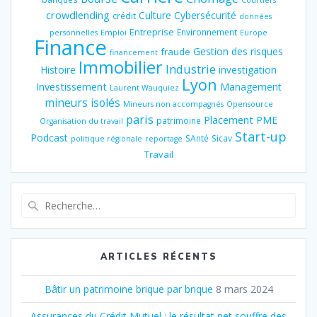
crowdlending
Culture
Cybersécurité
crédit
données
Entreprise
Environnement
personnelles
Emploi
Europe
Finance
Gestion des risques
fraude
financement
Immobilier
Industrie
Histoire
investigation
Lyon
Investissement
Management
Laurent Wauquiez
mineurs isolés
Mineurs non accompagnés
Opensource
paris
Placement
PME
patrimoine
Organisation du travail
Start-up
Podcast
SAnté
Sicav
politique régionale
reportage
Travail
Recherche
pour
:
ARTICLES RÉCENTS
Bâtir un patrimoine brique par brique
8 mars 2024
Assurances du Crédit Mutuel : le résultat net souffre des