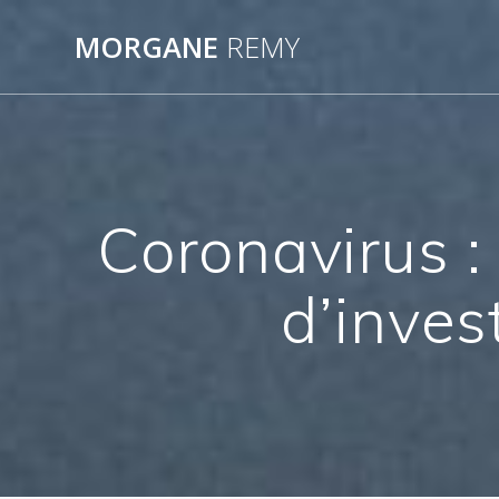
Passer
au
MORGANE
REMY
contenu
Coronavirus :
d’inves