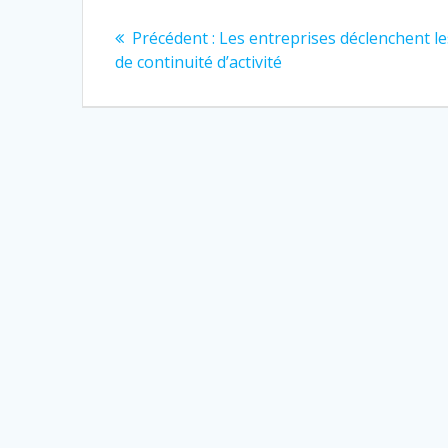
Navigation
Article
Précédent :
Les entreprises déclenchent le
de
précédent
de continuité d’activité
:
l’article