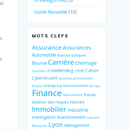
Uncategorized
(3)
st
Usine Nouvelle
(10)
MOTS CLEFS
ts
Assurance
Assurances
s
Automobile
Banque
banques
ur
Carrière
Chômage
Bourse
crowdlending
Culture
crédit
Courtiers
Cybersécurité
données personnelles
Entreprise
Environnement
Emploi
Europe
Finance
fraude
financement
Gestion des risques
Histoire
Immobilier
Industrie
Investissement
investigation
Laurent
Lyon
Management
Wauquiez