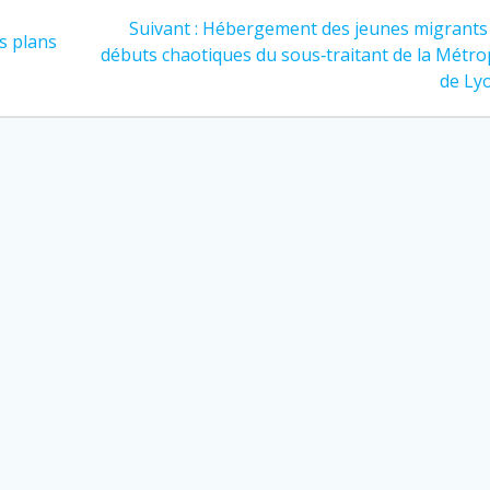
Article
Suivant :
Hébergement des jeunes migrants :
s plans
suivant
débuts chaotiques du sous‐traitant de la Métro
:
de Ly