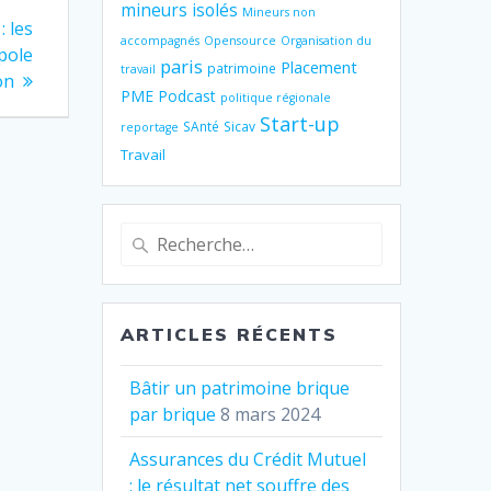
mineurs isolés
Mineurs non
 les
accompagnés
Opensource
Organisation du
pole
paris
Placement
patrimoine
travail
on
PME
Podcast
politique régionale
Start-up
SAnté
Sicav
reportage
Travail
Recherche
pour
:
ARTICLES RÉCENTS
Bâtir un patrimoine brique
par brique
8 mars 2024
Assurances du Crédit Mutuel
: le résultat net souffre des