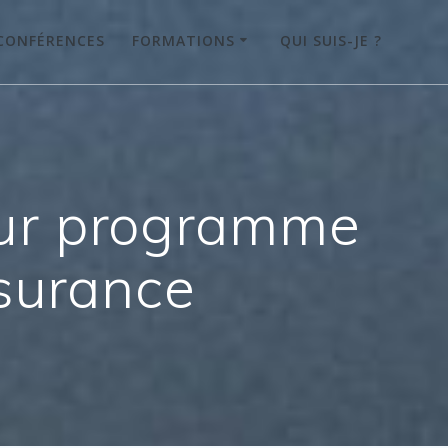
CONFÉRENCES
FORMATIONS
QUI SUIS-JE ?
utur programme
ssurance