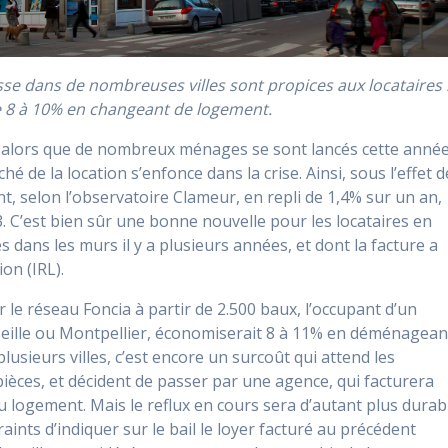
sse dans de nombreuses villes sont propices aux locataires 
e 8 à 10% en changeant de logement.
 : alors que de nombreux ménages se sont lancés cette anné
hé de la location s’enfonce dans la crise. Ainsi, sous l’effet d
ent, selon l’observatoire Clameur, en repli de 1,4% sur un an,
C’est bien sûr une bonne nouvelle pour les locataires en
s dans les murs il y a plusieurs années, et dont la facture a
ion (IRL).
 le réseau Foncia à partir de 2.500 baux, l’occupant d’un
rseille ou Montpellier, économiserait 8 à 11% en déménagean
lusieurs villes, c’est encore un surcoût qui attend les
-pièces, et décident de passer par une agence, qui facturera
 logement. Mais le reflux en cours sera d’autant plus durab
ints d’indiquer sur le bail le loyer facturé au précédent