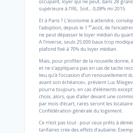
occupant, loyer qui ne peut, dans 28 gran
supérieure à l’IRL. Soit… 0,08% mi-2015.
Et à Paris ? L’économie à attendre, conséqu
er
l’adoption, depuis le 1
août, de l’encadrem
ne peut dépasser le loyer médian du quarti
A l’inverse, seuls 25.000 baux trop modiqu
plafond fixé à 70% du loyer médian.
Mais, pour profiter de la nouvelle donne, i
et ne s’appliquera pas en cas de tacite rec
lieu qu’à l’occasion d’un renouvellement du
avant son échéance», prévient Luc Miegevil
pourra toujours, en cas d’éléments exceptio
choix, alors, que d’aller devant une comm
par mois d’écart, rares seront les locatair
Confédération générale du logement.
Ce n’est pas tout : pour ceux prêts à dé
tarifaires crée des effets d’aubaine. Exem