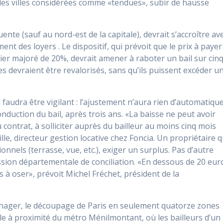
des villes considérées comme «tendues», subir de hausse
ente (sauf au nord-est de la capitale), devrait s’accroître av
ent des loyers . Le dispositif, qui prévoit que le prix à payer
er majoré de 20%, devrait amener à raboter un bail sur cinq
es devraient être revalorisés, sans qu’ils puissent excéder u
l faudra être vigilant : l’ajustement n’aura rien d’automatiqu
onduction du bail, après trois ans. «La baisse ne peut avoir
 contrat, à solliciter auprès du bailleur au moins cinq mois
le, directeur gestion locative chez Foncia. Un propriétaire q
nnels (terrasse, vue, etc.), exiger un surplus. Pas d’autre
ission départementale de conciliation. «En dessous de 20 eur
es à oser», prévoit Michel Fréchet, président de la
ménager, le découpage de Paris en seulement quatorze zones
ple à proximité du métro Ménilmontant, où les bailleurs d’un