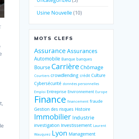
Uncategorized
(3)
Usine Nouvelle
(10)
:
MOTS CLEFS
e
Assurance
Assurances
e
Automobile
Banque
banques
Carrière
Chômage
Bourse
crowdlending
Culture
crédit
Courtiers
Cybersécurité
données personnelles
Entreprise
Environnement
Emploi
Europe
Finance
fraude
financement
t,
Gestion des risques
Histoire
Immobilier
Industrie
Investissement
le
investigation
Laurent
Lyon
Management
Wauquiez