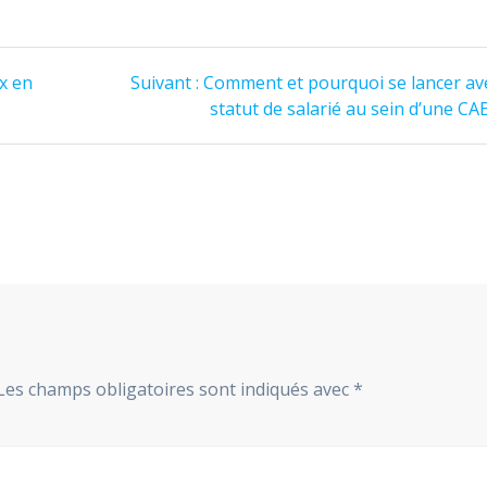
Article
ix en
Suivant :
Comment et pourquoi se lancer ave
suivant
statut de salarié au sein d’une CAE
:
Les champs obligatoires sont indiqués avec
*