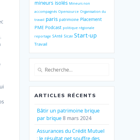
mineurs isolés
Mineurs non
accompagnés
Opensource
Organisation du
paris
Placement
patrimoine
travail
ec
PME
Podcast
politique régionale
Start-up
.
SAnté
Sicav
reportage
n
Travail
e
Recherche
pour
:
ui
ARTICLES RÉCENTS
os
Bâtir un patrimoine brique
par brique
8 mars 2024
Assurances du Crédit Mutuel
: le résultat net souffre des