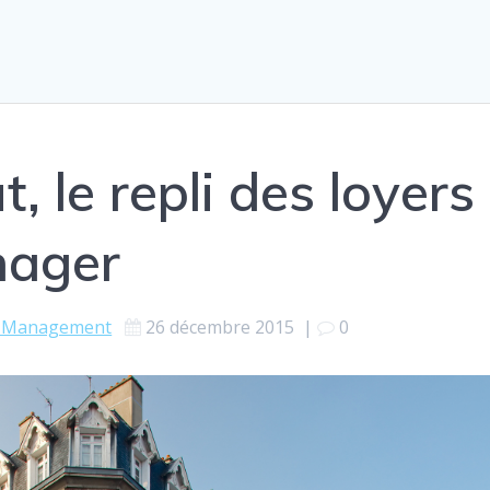
, le repli des loyers
nager
& Management
26 décembre 2015
|
0