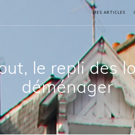
MES ARTICLES
ut, le repli des lo
déménager