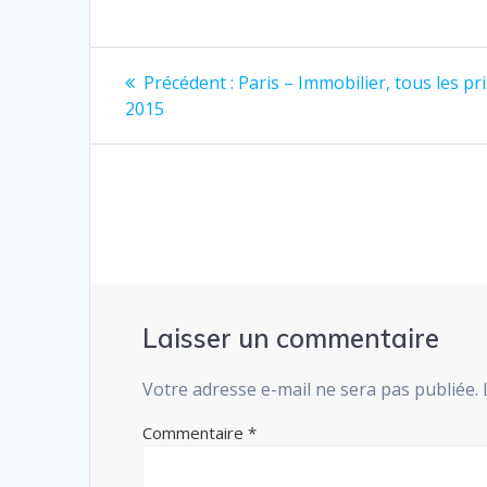
Navigation
Article
Précédent :
Paris – Immobilier, tous les pr
précédent
de
2015
:
l’article
Laisser un commentaire
Votre adresse e-mail ne sera pas publiée.
Commentaire
*