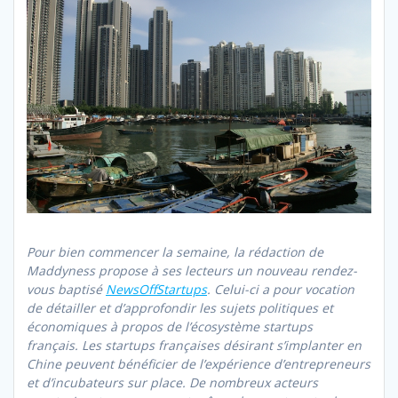
Pour bien commencer la semaine, la rédaction de
Maddyness propose à ses lecteurs un nouveau rendez-
vous baptisé
NewsOffStartups
. Celui-ci a pour vocation
de détailler et d’approfondir les sujets politiques et
économiques à propos de l’écosystème startups
français. Les startups françaises désirant s’implanter en
Chine peuvent bénéficier de l’expérience d’entrepreneurs
et d’incubateurs sur place. De nombreux acteurs