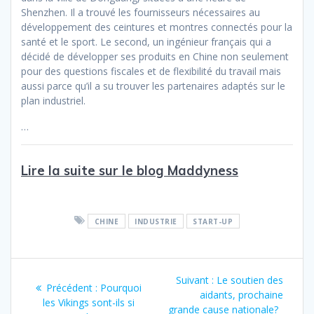
Shenzhen. Il a trouvé les fournisseurs nécessaires au
développement des ceintures et montres connectés pour la
santé et le sport. Le second, un ingénieur français qui a
décidé de développer ses produits en Chine non seulement
pour des questions fiscales et de flexibilité du travail mais
aussi parce qu’il a su trouver les partenaires adaptés sur le
plan industriel.
…
Lire la suite sur le blog Maddyness
CHINE
INDUSTRIE
START-UP
Navigation
Article
Suivant :
Le soutien des
Article
Précédent :
Pourquoi
de
suivant
aidants, prochaine
précédent
les Vikings sont-ils si
:
grande cause nationale?