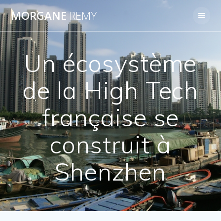
Passer
MORGANE
REMY
au
contenu
Un écosystème
de la High Tech
française se
construit à
Shenzhen