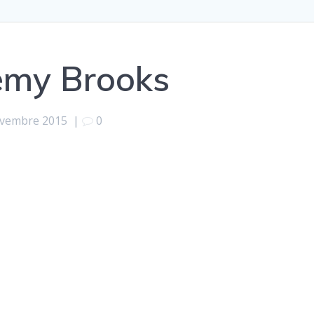
remy Brooks
ovembre 2015
|
0