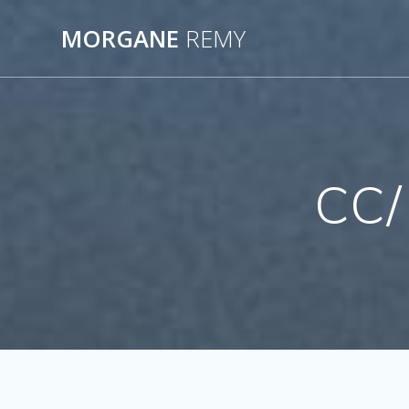
Passer
au
MORGANE
REMY
contenu
CC/