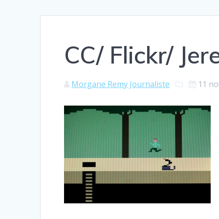
CC/ Flickr/ Je
Morgane Remy Journaliste
11 n