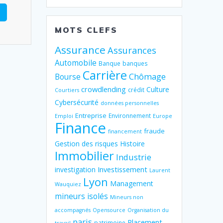
MOTS CLEFS
Assurance
Assurances
Automobile
Banque
banques
Carrière
Chômage
Bourse
crowdlending
Culture
crédit
Courtiers
Cybersécurité
données personnelles
Entreprise
Environnement
Emploi
Europe
Finance
fraude
financement
Gestion des risques
Histoire
Immobilier
Industrie
Investissement
investigation
Laurent
Lyon
Management
Wauquiez
mineurs isolés
Mineurs non
accompagnés
Opensource
Organisation du
paris
Placement
patrimoine