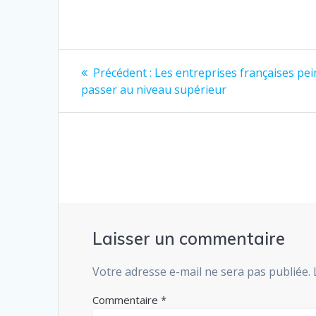
Navigation
Article
Précédent :
Les entreprises françaises pei
précédent
de
passer au niveau supérieur
:
l’article
Laisser un commentaire
Votre adresse e-mail ne sera pas publiée.
Commentaire
*