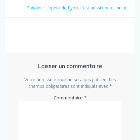
Navigation
Article
Suivant :
L’opéra de Lyon, c’est aussi une usine
de
suivant
:
l’article
Laisser un commentaire
Votre adresse e-mail ne sera pas publiée.
Les
champs obligatoires sont indiqués avec
*
Commentaire
*