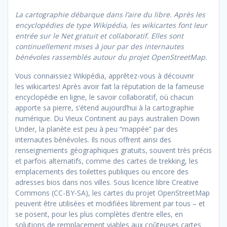
La cartographie débarque dans l’aire du libre. Après les
encyclopédies de type Wikipédia, les wikicartes font leur
entrée sur le Net gratuit et collaboratif. Elles sont
continuellement mises à jour par des internautes
bénévoles rassemblés autour du projet OpenStreetMap.
Vous connaissiez Wi
kipédia, apprêtez-
vous à découvrir
les
wikicartes! Après
avoir fait la réputation de la fameuse
encyclopédie en ligne, le savoir collaboratif, où chacun
apporte sa pierre, s’étend aujourd’hui à la cartographie
numérique. Du Vieux Continent au pays australien Down
Under, la planète est peu à peu “mappée” par des
internautes bénévoles. Ils nous offrent ainsi des
renseignements géographiques gratuits, souvent très précis
et parfois alternatifs, comme des cartes de trekking, les
emplacements des toilettes publiques ou encore des
adresses bios dans nos villes. Sous licence libre
Creative
Commons (CC-BY-SA), les cartes du projet OpenStreetMap
peuvent être utilisées et modifiées librement par tous – et
se posent, pour les plus complètes d’entre elles, en
solutions de remplacement viables aux coûteuses cartes