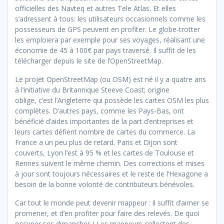
officielles des Navteq et autres Tele Atlas. Et elles
s’adressent à tous: les utilisateurs occasionnels comme les
possesseurs de GPS peuvent en profiter. Le globe-trotter
les emploiera par exemple pour ses voyages, réalisant une
économie de 45 à 100€ par pays traversé. Il suffit de les
télécharger depuis le site de l’OpenStreetMap.
Le projet OpenStreetMap (ou OSM) est né il y a quatre ans
à l’initiative du Britannique Steeve Coast; origine
oblige,
c’est l’Angleterre qui possède les cartes OSM les plus
complètes. D’autres pays, comme les Pays-Bas, ont
bénéficié d’aides importantes de la part d’entreprises et
leurs cartes défient nombre de cartes du commerce. La
France a un peu plus de retard. Paris et Dijon sont
couverts, Lyon l’est à 95 % et les cartes de Toulouse et
Rennes suivent le même chemin. Des corrections et mises
à jour sont toujours nécessaires et le reste de l’Hexagone a
besoin de la bonne volonté de contributeurs bénévoles.
Car tout le monde peut devenir mappeur : il suffit d’aimer se
promener, et d’en profiter pour faire des relevés. De quoi
occuper ses dimanches ! Les map
peurs collectent des