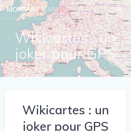
Passer
MORGANE
REMY
au
contenu
Wikicartes : un
joker pour GPS
Wikicartes : un
joker pour GPS