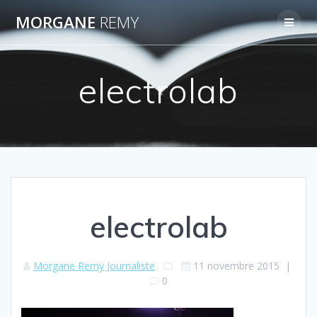
Passer
MORGANE
REMY
au
contenu
electrolab
electrolab
Morgane Remy Journaliste
11 novembre 2015
|
0