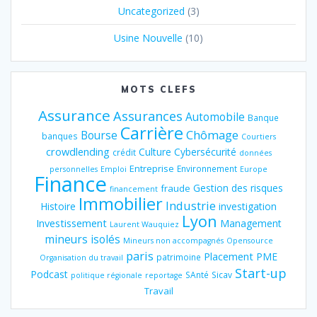
Uncategorized
(3)
Usine Nouvelle
(10)
MOTS CLEFS
Assurance
Assurances
Automobile
Banque
Carrière
Chômage
Bourse
banques
Courtiers
crowdlending
Culture
Cybersécurité
crédit
données
Entreprise
Environnement
personnelles
Emploi
Europe
Finance
Gestion des risques
fraude
financement
Immobilier
Industrie
Histoire
investigation
Lyon
Investissement
Management
Laurent Wauquiez
mineurs isolés
Mineurs non accompagnés
Opensource
paris
Placement
PME
patrimoine
Organisation du travail
Start-up
Podcast
SAnté
Sicav
politique régionale
reportage
Travail