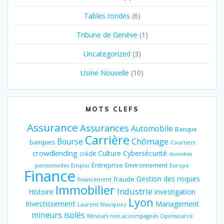
Tables rondes
(6)
Tribune de Genève
(1)
Uncategorized
(3)
Usine Nouvelle
(10)
MOTS CLEFS
Assurance
Assurances
Automobile
Banque
Carrière
Chômage
Bourse
banques
Courtiers
crowdlending
Culture
Cybersécurité
crédit
données
Entreprise
Environnement
personnelles
Emploi
Europe
Finance
Gestion des risques
fraude
financement
Immobilier
Industrie
Histoire
investigation
Lyon
Investissement
Management
Laurent Wauquiez
mineurs isolés
Mineurs non accompagnés
Opensource