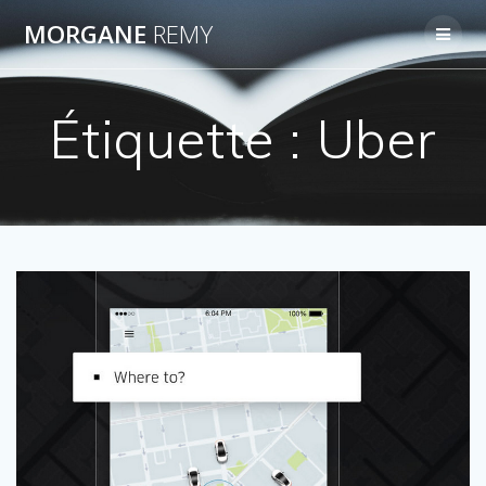
Passer
MORGANE
REMY
au
contenu
Étiquette :
Uber