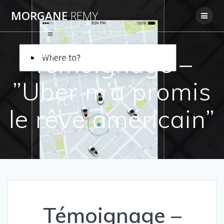
Passer
MORGANE
REMY
au
contenu
Témoignage –
”Uber m’a promis
le rêve américain”
Témoignage –