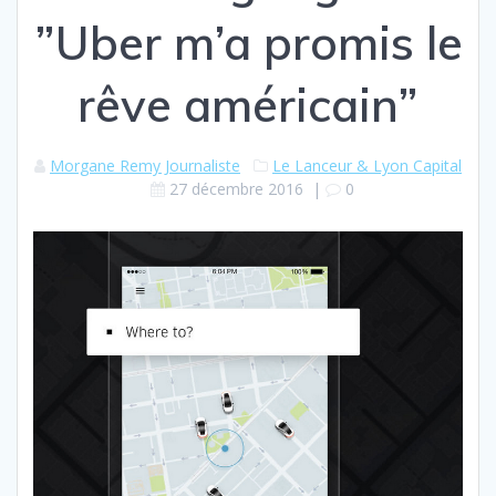
”Uber m’a promis le
rêve américain”
Morgane Remy Journaliste
Le Lanceur & Lyon Capital
27 décembre 2016
|
0