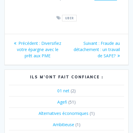
UBER
Navigation
Article
Article
Précédent :
Diversifiez
Suivant :
Fraude au
de
précédent
suivant
votre épargne avec le
détachement : un travail
:
:
prêt aux PME
de SAPE?
l’article
ILS M’ONT FAIT CONFIANCE :
01 net
(2)
Agefi
(51)
Alternatives économiques
(1)
Ambitieuse
(1)