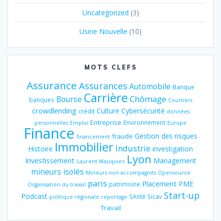
Uncategorized
(3)
Usine Nouvelle
(10)
MOTS CLEFS
Assurance
Assurances
Automobile
Banque
Carrière
Chômage
Bourse
banques
Courtiers
crowdlending
Culture
Cybersécurité
crédit
données
Entreprise
Environnement
personnelles
Emploi
Europe
Finance
Gestion des risques
fraude
financement
Immobilier
Industrie
Histoire
investigation
Lyon
Investissement
Management
Laurent Wauquiez
mineurs isolés
Mineurs non accompagnés
Opensource
paris
Placement
PME
patrimoine
Organisation du travail
Start-up
Podcast
SAnté
Sicav
politique régionale
reportage
Travail