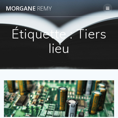
Passer
MORGANE
REMY
au
contenu
Étiquette :
Tiers
lieu