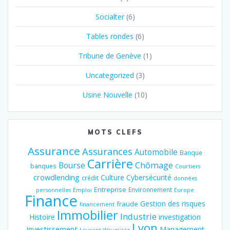
Socialter
(6)
Tables rondes
(6)
Tribune de Genève
(1)
Uncategorized
(3)
Usine Nouvelle
(10)
MOTS CLEFS
Assurance
Assurances
Automobile
Banque
Carrière
Chômage
Bourse
banques
Courtiers
crowdlending
Culture
Cybersécurité
crédit
données
Entreprise
Environnement
personnelles
Emploi
Europe
Finance
Gestion des risques
fraude
financement
Immobilier
Industrie
Histoire
investigation
Lyon
Investissement
Management