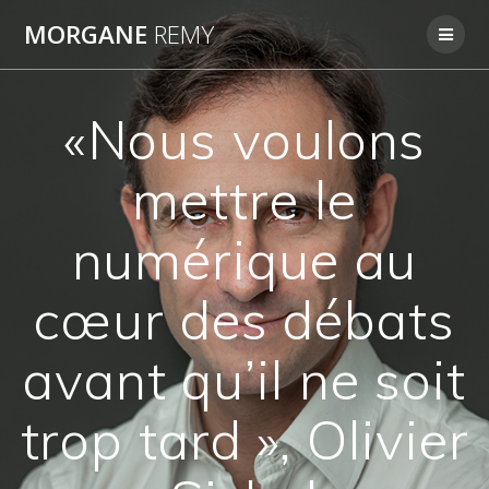
Passer
MORGANE
REMY
au
contenu
«Nous voulons
mettre le
numérique au
cœur des débats
avant qu’il ne soit
trop tard », Olivier