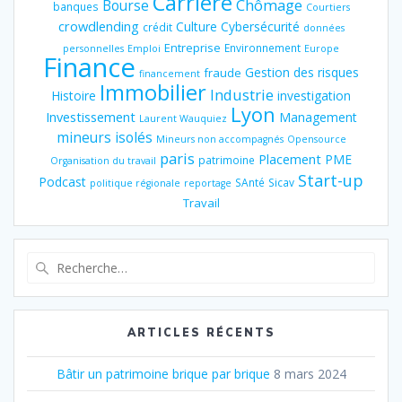
Carrière
Chômage
Bourse
banques
Courtiers
crowdlending
Culture
Cybersécurité
crédit
données
Entreprise
Environnement
personnelles
Emploi
Europe
Finance
Gestion des risques
fraude
financement
Immobilier
Industrie
Histoire
investigation
Lyon
Investissement
Management
Laurent Wauquiez
mineurs isolés
Mineurs non accompagnés
Opensource
paris
Placement
PME
patrimoine
Organisation du travail
Start-up
Podcast
SAnté
Sicav
politique régionale
reportage
Travail
Recherche
pour
:
ARTICLES RÉCENTS
Bâtir un patrimoine brique par brique
8 mars 2024