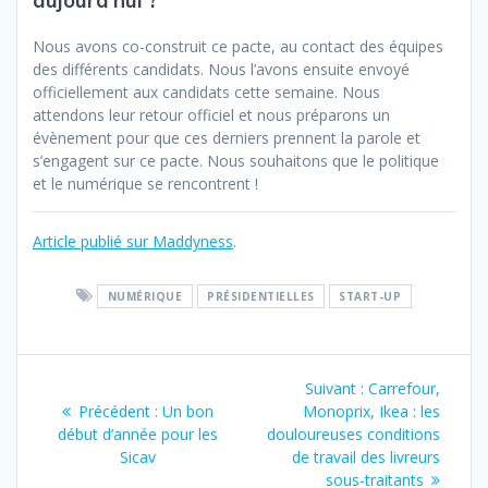
aujourd’hui ?
Nous avons co-construit ce pacte, au contact des équipes
des différents candidats. Nous l’avons ensuite envoyé
officiellement aux candidats cette semaine. Nous
attendons leur retour officiel et nous préparons un
évènement pour que ces derniers prennent la parole et
s’engagent sur ce pacte. Nous souhaitons que le politique
et le numérique se rencontrent !
Article publié sur Maddyness
.
NUMÉRIQUE
PRÉSIDENTIELLES
START-UP
Navigation
Article
Suivant :
Carrefour,
de
Article
suivant
Précédent :
Un bon
Monoprix, Ikea : les
précédent
:
début d’année pour les
douloureuses conditions
l’article
:
Sicav
de travail des livreurs
sous-traitants