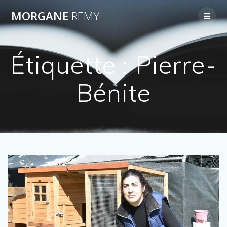
Passer
MORGANE
REMY
au
contenu
Étiquette :
Pierre-
Bénite