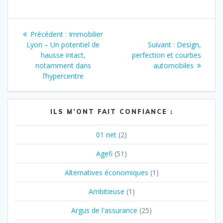
Navigation
Article
Précédent :
Immobilier
de
précédent
Article
Lyon – Un potentiel de
Suivant :
Design,
:
suivant
hausse intact,
perfection et courbes
l’article
:
notamment dans
automobiles
l’hypercentre
ILS M’ONT FAIT CONFIANCE :
01 net
(2)
Agefi
(51)
Alternatives économiques
(1)
Ambitieuse
(1)
Argus de l'assurance
(25)