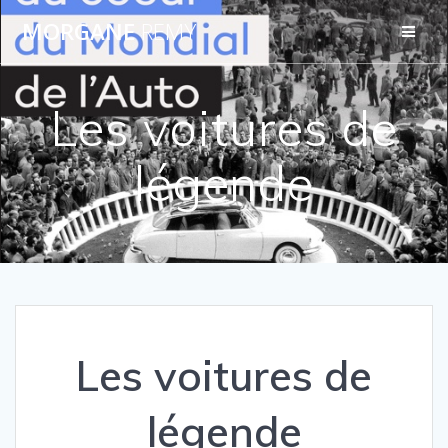
Passer
MORGANE
REMY
au
contenu
Les voitures de
légende
Les voitures de
légende