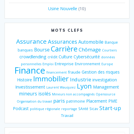
Usine Nouvelle
(10)
MOTS CLEFS
Assurance
Assurances
Automobile
Banque
Carrière
Chômage
Bourse
banques
Courtiers
crowdlending
Culture
Cybersécurité
crédit
données
Entreprise
Environnement
personnelles
Emploi
Europe
Finance
Gestion des risques
fraude
financement
Immobilier
Industrie
Histoire
investigation
Lyon
Investissement
Management
Laurent Wauquiez
mineurs isolés
Mineurs non accompagnés
Opensource
paris
Placement
PME
patrimoine
Organisation du travail
Start-up
Podcast
SAnté
Sicav
politique régionale
reportage
Travail