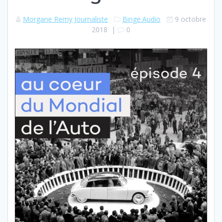
Morgane Remy Journaliste
Binge.Audio
9 octobre
2018
|
0