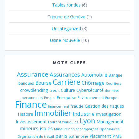
Tables rondes
(6)
Tribune de Genève
(1)
Uncategorized
(3)
Usine Nouvelle
(10)
MOTS CLEFS
Assurance
Assurances
Automobile
Banque
Carrière
Chômage
Bourse
banques
Courtiers
crowdlending
Culture
Cybersécurité
crédit
données
Entreprise
Environnement
personnelles
Emploi
Europe
Finance
Gestion des risques
fraude
financement
Immobilier
Industrie
Histoire
investigation
Lyon
Investissement
Management
Laurent Wauquiez
mineurs isolés
Mineurs non accompagnés
Opensource
paris
Placement
PME
patrimoine
Organisation du travail