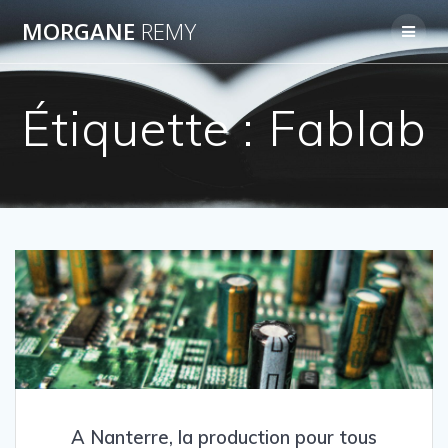
Passer
MORGANE
REMY
au
contenu
Étiquette :
Fablab
A Nanterre, la production pour tous