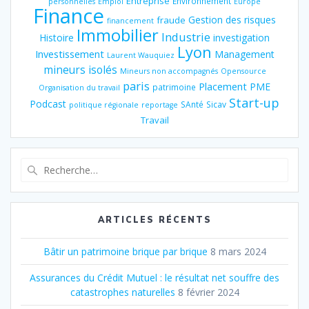
Entreprise
Environnement
personnelles
Emploi
Europe
Finance
Gestion des risques
fraude
financement
Immobilier
Industrie
Histoire
investigation
Lyon
Investissement
Management
Laurent Wauquiez
mineurs isolés
Mineurs non accompagnés
Opensource
paris
Placement
PME
patrimoine
Organisation du travail
Start-up
Podcast
SAnté
Sicav
politique régionale
reportage
Travail
Recherche
pour
:
ARTICLES RÉCENTS
Bâtir un patrimoine brique par brique
8 mars 2024
Assurances du Crédit Mutuel : le résultat net souffre des
catastrophes naturelles
8 février 2024