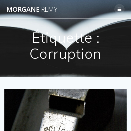
Passer
MORGANE
REMY
au
contenu
Étiquette :
Corruption