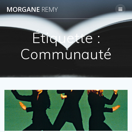
Passer
MORGANE
REMY
au
contenu
Étiquette :
Communauté