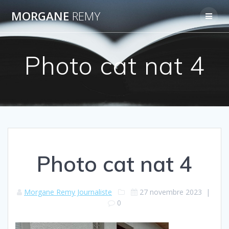
Passer
MORGANE
REMY
au
contenu
Photo cat nat 4
Photo cat nat 4
Morgane Remy Journaliste
27 novembre 2023
|
0