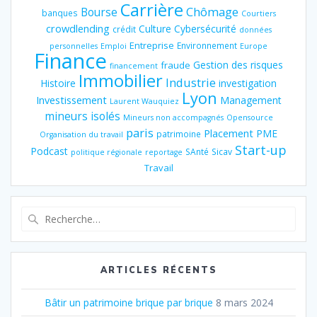
Carrière
Chômage
Bourse
banques
Courtiers
crowdlending
Culture
Cybersécurité
crédit
données
Entreprise
Environnement
personnelles
Emploi
Europe
Finance
Gestion des risques
fraude
financement
Immobilier
Industrie
Histoire
investigation
Lyon
Investissement
Management
Laurent Wauquiez
mineurs isolés
Mineurs non accompagnés
Opensource
paris
Placement
PME
patrimoine
Organisation du travail
Start-up
Podcast
SAnté
Sicav
politique régionale
reportage
Travail
Recherche
pour
:
ARTICLES RÉCENTS
Bâtir un patrimoine brique par brique
8 mars 2024