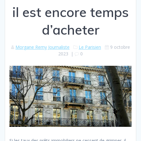
il est encore temps
d’acheter
Morgane Remy Journaliste
Le Parisien
9 octobre
2023
|
0
Si les taux des prêts immobiliers ne cessent de grimper, il