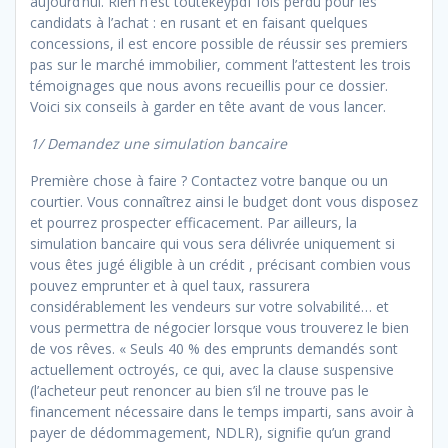
aujourd’hui. Rien n’est toutekeypdf fois perdu pour les
candidats à l’achat : en rusant et en faisant quelques
concessions, il est encore possible de réussir ses premiers
pas sur le marché immobilier, comment l’attestent les trois
témoignages que nous avons recueillis pour ce dossier.
Voici six conseils à garder en tête avant de vous lancer.
1/ Demandez une simulation bancaire
Première chose à faire ? Contactez votre banque ou un
courtier. Vous connaîtrez ainsi le budget dont vous disposez
et pourrez prospecter efficacement. Par ailleurs, la
simulation bancaire qui vous sera délivrée uniquement si
vous êtes jugé éligible à un crédit , précisant combien vous
pouvez emprunter et à quel taux, rassurera
considérablement les vendeurs sur votre solvabilité… et
vous permettra de négocier lorsque vous trouverez le bien
de vos rêves. « Seuls 40 % des emprunts demandés sont
actuellement octroyés, ce qui, avec la clause suspensive
(l’acheteur peut renoncer au bien s’il ne trouve pas le
financement nécessaire dans le temps imparti, sans avoir à
payer de dédommagement, NDLR), signifie qu’un grand