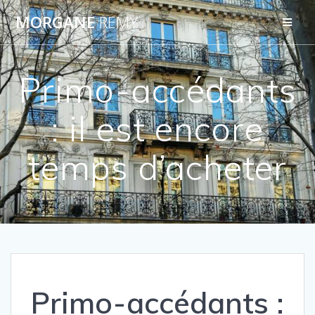
Passer
MORGANE
REMY
au
contenu
Primo-accédants
: il est encore
temps d’acheter
Primo-accédants :