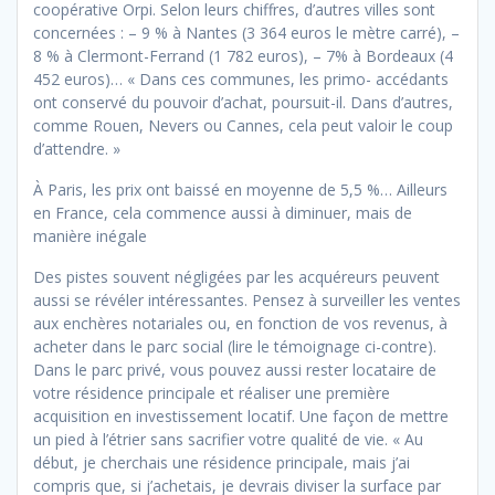
coopérative Orpi. Selon leurs chiffres, d’autres villes sont
concernées : – 9 % à Nantes (3 364 euros le mètre carré), –
8 % à Clermont-Ferrand (1 782 euros), – 7% à Bordeaux (4
452 euros)… « Dans ces communes, les primo- accédants
ont conservé du pouvoir d’achat, poursuit-il. Dans d’autres,
comme Rouen, Nevers ou Cannes, cela peut valoir le coup
d’attendre. »
À Paris, les prix ont baissé en moyenne de 5,5 %… Ailleurs
en France, cela commence aussi à diminuer, mais de
manière inégale
Des pistes souvent négligées par les acquéreurs peuvent
aussi se révéler intéressantes. Pensez à surveiller les ventes
aux enchères notariales ou, en fonction de vos revenus, à
acheter dans le parc social (lire le témoignage ci-contre).
Dans le parc privé, vous pouvez aussi rester locataire de
votre résidence principale et réaliser une première
acquisition en investissement locatif. Une façon de mettre
un pied à l’étrier sans sacrifier votre qualité de vie. « Au
début, je cherchais une résidence principale, mais j’ai
compris que, si j’achetais, je devrais diviser la surface par