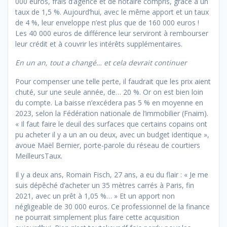
000 euros, frais d’agence et de notaire compris, grâce à un
taux de 1,5 %. Aujourd’hui, avec le même apport et un taux
de 4 %, leur enveloppe n’est plus que de 160 000 euros !
Les 40 000 euros de différence leur serviront à rembourser
leur crédit et à couvrir les intérêts supplémentaires.
En un an, tout a changé… et cela devrait continuer
Pour compenser une telle perte, il faudrait que les prix aient
chuté, sur une seule année, de… 20 %. Or on est bien loin
du compte. La baisse n’excédera pas 5 % en moyenne en
2023, selon la Fédération nationale de l’immobilier (Fnaim).
« Il faut faire le deuil des surfaces que certains copains ont
pu acheter il y a un an ou deux, avec un budget identique »,
avoue Maël Bernier, porte-parole du réseau de courtiers
MeilleursTaux.
Il y a deux ans, Romain Fisch, 27 ans, a eu du flair : « Je me
suis dépêché d’acheter un 35 mètres carrés à Paris, fin
2021, avec un prêt à 1,05 %… » Et un apport non
négligeable de 30 000 euros. Ce professionnel de la finance
ne pourrait simplement plus faire cette acquisition