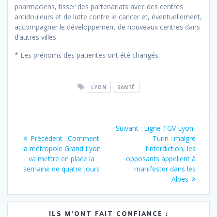
pharmaciens, tisser des partenariats avec des centres
antidouleurs et de lutte contre le cancer et, éventuellement,
accompagner le développement de nouveaux centres dans
d’autres villes.
* Les prénoms des patientes ont été changés.
LYON
SANTÉ
Navigation
Article
Suivant :
Ligne TGV Lyon-
de
Article
suivant
Précédent :
Comment
Turin : malgré
précédent
:
la métropole Grand Lyon
l’interdiction, les
l’article
:
va mettre en place la
opposants appellent à
semaine de quatre jours
manifester dans les
Alpes
ILS M’ONT FAIT CONFIANCE :