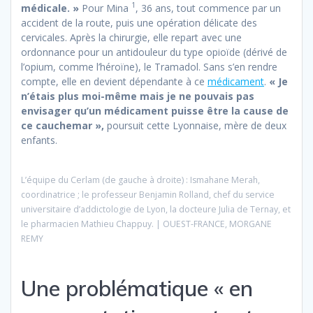
1
médicale. »
Pour Mina
, 36 ans, tout commence par un
accident de la route, puis une opération délicate des
cervicales. Après la chirurgie, elle repart avec une
ordonnance pour un antidouleur du type opioïde (dérivé de
l’opium, comme l’héroïne), le Tramadol. Sans s’en rendre
compte, elle en devient dépendante à ce
médicament
.
« Je
n’étais plus moi-même mais je ne pouvais pas
envisager qu’un médicament puisse être la cause de
ce cauchemar »,
poursuit cette Lyonnaise, mère de deux
enfants.
L’équipe du Cerlam (de gauche à droite) : Ismahane Merah,
coordinatrice ; le professeur Benjamin Rolland, chef du service
universitaire d’addictologie de Lyon, la docteure Julia de Ternay, et
le pharmacien Mathieu Chappuy. | OUEST-FRANCE, MORGANE
REMY
Une problématique « en