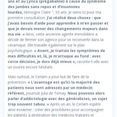
ans et au Lyrica (prégabaline) à cause du syndrome
des jambes sans repos et d’insomnies
1
lourdes,
témoigne Claire
, 55 ans. Je viens ici pour ma
première consultation.
J’ai réalisé deux choses : que
j’avais besoin d’aide pour apprendre à m’en passer et
que je devais mener des changements majeurs dans
ma vie. »
Ainsi, cette ancienne agente immobilière a
décidé de fermer son agence pour se reconvertir dans la
céramique. Elle travaille également sur le plan
psychologique.
« Avant, je traitais les symptômes de
mes difficultés et, là, je m’attaque au fond : avec
cette décision, je dors déjà mieux »,
raconte-t-elle avec
un sourire encore hésitant.
Mais surtout, le Cerlam a pour but de faire de la
prévention.
« L’avantage est qu’ici la majorité des
patients nous sont adressés par un médecin
référent,
poursuit Julia de Ternay.
Nous pouvons alors
parler d’addictologie avec des généralistes, un sujet
trop souvent tabou. »
Après un an, le Cerlam espère
ainsi essaimer : créer des procédures pour accompagner
les patients à destination des médecins traitants et