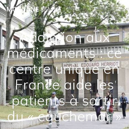
Passer
MORGANE
REMY
au
contenu
Addiction aux
médicaments : ce
centre unique en
France aide les
patients à sortir
du « cauchemar »