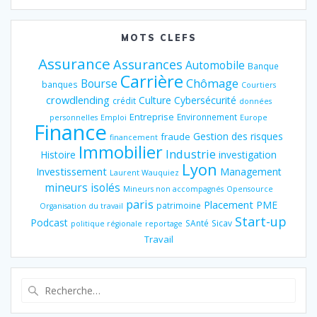
MOTS CLEFS
Assurance
Assurances
Automobile
Banque
Carrière
Chômage
Bourse
banques
Courtiers
crowdlending
Culture
Cybersécurité
crédit
données
Entreprise
Environnement
personnelles
Emploi
Europe
Finance
Gestion des risques
fraude
financement
Immobilier
Industrie
Histoire
investigation
Lyon
Investissement
Management
Laurent Wauquiez
mineurs isolés
Mineurs non accompagnés
Opensource
paris
Placement
PME
patrimoine
Organisation du travail
Start-up
Podcast
SAnté
Sicav
politique régionale
reportage
Travail
Recherche
pour
: