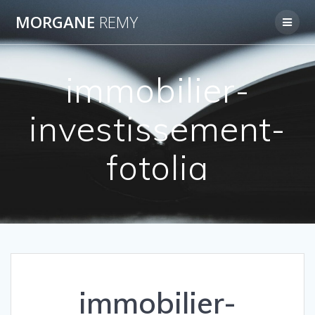
Passer
MORGANE
REMY
au
contenu
immobilier-
investissement-
fotolia
immobilier-