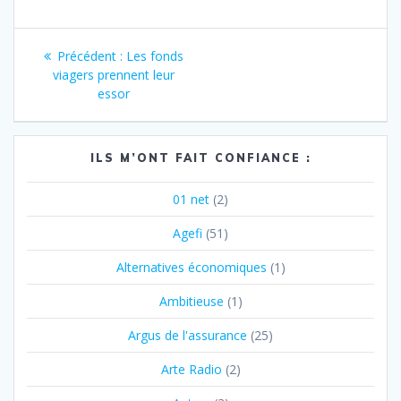
Navigation
Article
Précédent :
Les fonds
de
précédent
viagers prennent leur
:
essor
l’article
ILS M’ONT FAIT CONFIANCE :
01 net
(2)
Agefi
(51)
Alternatives économiques
(1)
Ambitieuse
(1)
Argus de l'assurance
(25)
Arte Radio
(2)