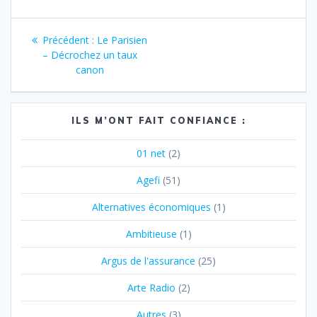
Navigation
Article
Précédent :
Le Parisien
de
précédent
– Décrochez un taux
:
canon
l’article
ILS M’ONT FAIT CONFIANCE :
01 net
(2)
Agefi
(51)
Alternatives économiques
(1)
Ambitieuse
(1)
Argus de l'assurance
(25)
Arte Radio
(2)
Autres
(3)