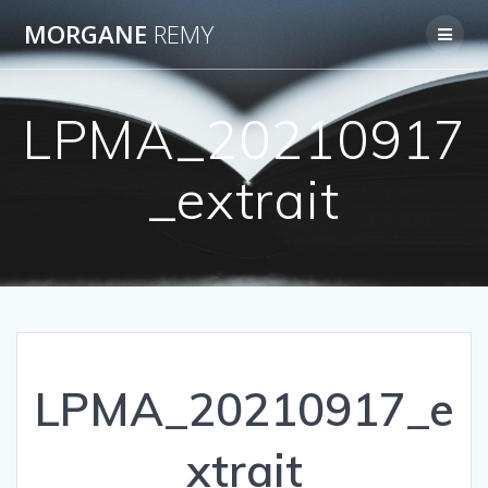
Passer
MORGANE
REMY
au
contenu
LPMA_20210917
_extrait
LPMA_20210917_e
xtrait