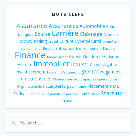
MOTS CLEFS
Assurance
Assurances
Automobile
Banque
Carrière
Chômage
Bourse
banques
Courtiers
crowdlending
Culture
Cybersécurité
crédit
données
Entreprise
Environnement
personnelles
Emploi
Europe
Finance
Gestion des risques
fraude
financement
Immobilier
Industrie
Histoire
investigation
Lyon
Investissement
Management
Laurent Wauquiez
mineurs isolés
Mineurs non accompagnés
Opensource
paris
Placement
PME
patrimoine
Organisation du travail
Start-up
Podcast
SAnté
Sicav
politique régionale
reportage
Travail
Recherche
pour
: