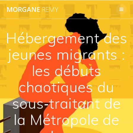
Passer
MORGANE
REMY
au
contenu
Hébergement des
jeunes migrants :
les débuts
chaotiques du
sous‐traitant de
la Métropole de