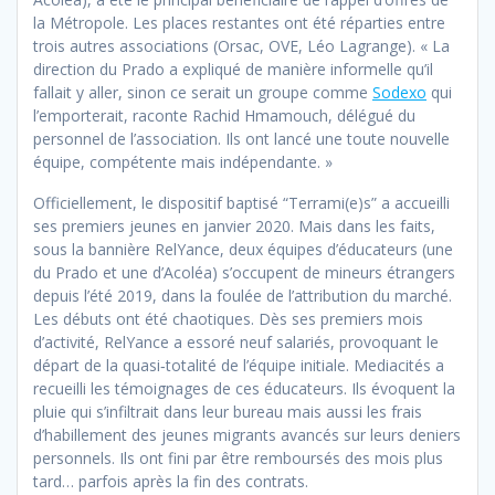
la Métropole. Les places restantes ont été réparties entre
trois autres associations (Orsac, OVE, Léo Lagrange). « La
direction du Prado a expliqué de manière informelle qu’il
fallait y aller, sinon ce serait un groupe comme
Sodexo
qui
l’emporterait, raconte Rachid Hmamouch, délégué du
personnel de l’association. Ils ont lancé une toute nouvelle
équipe, compétente mais indépendante. »
Officiellement, le dispositif baptisé “Terrami(e)s” a accueilli
ses premiers jeunes en janvier 2020. Mais dans les faits,
sous la bannière RelYance, deux équipes d’éducateurs (une
du Prado et une d’Acoléa) s’occupent de mineurs étrangers
depuis l’été 2019, dans la foulée de l’attribution du marché.
Les débuts ont été chaotiques. Dès ses premiers mois
d’activité, RelYance a essoré neuf salariés, provoquant le
départ de la quasi‐totalité de l’équipe initiale. Mediacités a
recueilli les témoignages de ces éducateurs. Ils évoquent la
pluie qui s’infiltrait dans leur bureau mais aussi les frais
d’habillement des jeunes migrants avancés sur leurs deniers
personnels. Ils ont fini par être remboursés des mois plus
tard… parfois après la fin des contrats.