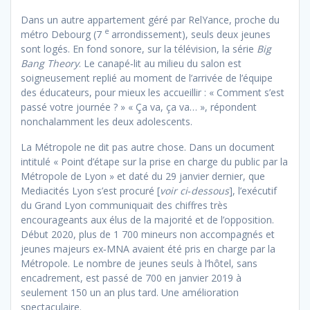
Dans un autre appartement géré par RelYance, proche du
e
métro Debourg (7
arrondissement), seuls deux jeunes
sont logés. En fond sonore, sur la télévision, la série
Big
Bang Theory
. Le canapé‐lit au milieu du salon est
soigneusement replié au moment de l’arrivée de l’équipe
des éducateurs, pour mieux les accueillir : « Comment s’est
passé votre journée ? » « Ça va, ça va… », répondent
nonchalamment les deux adolescents.
La Métropole ne dit pas autre chose. Dans un document
intitulé « Point d’étape sur la prise en charge du public par la
Métropole de Lyon » et daté du 29 janvier dernier, que
Mediacités Lyon s’est procuré [
voir ci‐dessous
], l’exécutif
du Grand Lyon communiquait des chiffres très
encourageants aux élus de la majorité et de l’opposition.
Début 2020, plus de 1 700 mineurs non accompagnés et
jeunes majeurs ex‐MNA avaient été pris en charge par la
Métropole. Le nombre de jeunes seuls à l’hôtel, sans
encadrement, est passé de 700 en janvier 2019 à
seulement 150 un an plus tard. Une amélioration
spectaculaire.