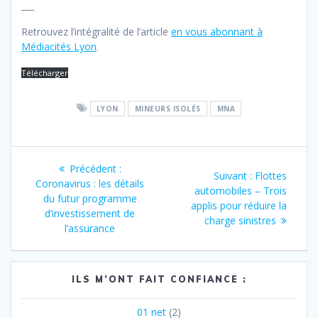
___
Retrouvez l’intégralité de l’article
en vous abonnant à
Médiacités Lyon
.
Télécharger
LYON
MINEURS ISOLÉS
MNA
Navigation
Article
Précédent :
Article
Suivant :
Flottes
de
précédent
Coronavirus : les détails
suivant
automobiles – Trois
:
du futur programme
:
applis pour réduire la
l’article
d’investissement de
charge sinistres
l’assurance
ILS M’ONT FAIT CONFIANCE :
01 net
(2)