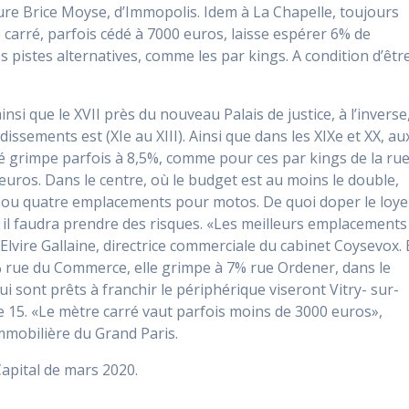
ure Brice Moyse, d’Immopolis. Idem à La Chapelle, toujours
 carré, parfois cédé à 7000 euros, laisse espérer 6% de
pistes alternatives, comme les par kings. A condition d’êtr
insi que le XVII près du nouveau Palais de justice, à l’inverse
ssements est (XIe au XIII). Ainsi que dans les XIXe et XX, au
é grimpe parfois à 8,5%, comme pour ces par kings de la ru
euros. Dans le centre, où le budget est au moins le double,
ois ou quatre emplacements pour motos. De quoi doper le loye
il faudra prendre des risques. «Les meilleurs emplacements
 Elvire Gallaine, directrice commerciale du cabinet Coysevox. 
5% rue du Commerce, elle grimpe à 7% rue Ordener, dans le
ui sont prêts à franchir le périphérique viseront Vitry- sur-
e 15. «Le mètre carré vaut parfois moins de 3000 euros»,
mmobilière du Grand Paris.
Capital de mars 2020.