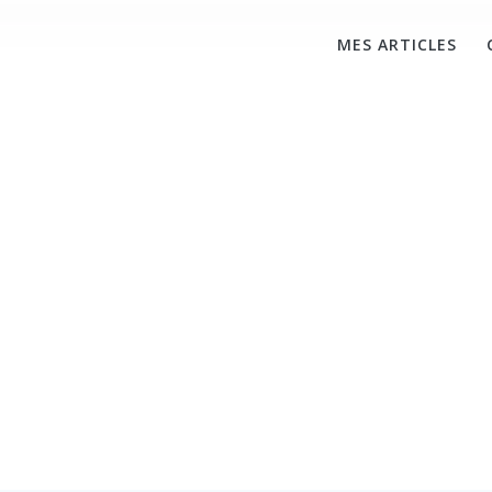
MES ARTICLES
e Grand Paris – De
s transformées 