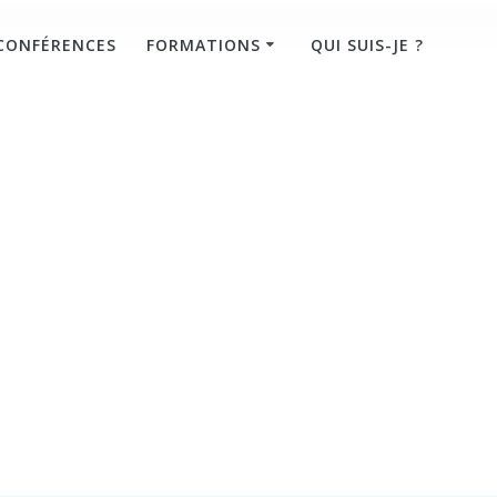
CONFÉRENCES
FORMATIONS
QUI SUIS-JE ?
s boutiques
en Airbnb