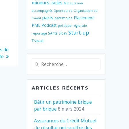
mineurs isolés
Mineurs non
accompagnés
Opensource
Organisation du
paris
Placement
patrimoine
travail
PME
Podcast
politique régionale
Start-up
SAnté
Sicav
reportage
Travail
ns de
té
Recherche
pour
:
ARTICLES RÉCENTS
Bâtir un patrimoine brique
par brique
8 mars 2024
Assurances du Crédit Mutuel
: le résultat net souffre des