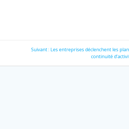
Article
Suivant :
Les entreprises déclenchent les pla
suivant
continuité d’activi
: