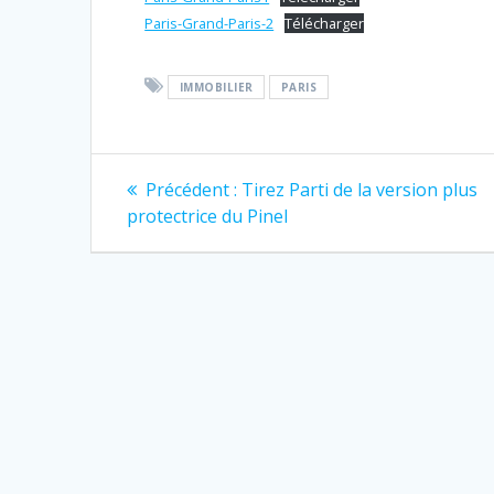
Paris-Grand-Paris-2
Télécharger
IMMOBILIER
PARIS
Navigation
Article
Précédent :
Tirez Parti de la version plus
précédent
de
protectrice du Pinel
:
l’article