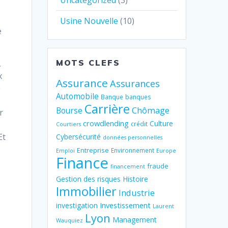
Uncategorized
(3)
Usine Nouvelle
(10)
e
MOTS CLEFS
,
x
Assurance
Assurances
e
Automobile
Banque
banques
Carrière
Chômage
Bourse
r
crowdlending
Culture
crédit
Courtiers
Et
Cybersécurité
données personnelles
Entreprise
Environnement
Emploi
Europe
Finance
fraude
financement
Gestion des risques
Histoire
Immobilier
Industrie
Investissement
investigation
Laurent
Lyon
Management
Wauquiez