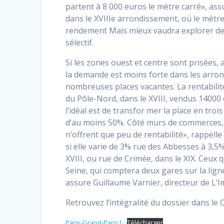
partent à 8 000 euros le mètre carré», ass
dans le XVIIIe arrondissement, où le mètre
rendement Mais mieux vaudra explorer des 
sélectif.
Si les zones ouest et centre sont prisées, a
la demande est moins forte dans les arrondi
nombreuses places vacantes. La rentabilit
du Pôle-Nord, dans le XVIII, vendus 14000 
l’idéal est de transfor mer la place en tr
d’au moins 50%. Côté murs de commerces, 
n’offrent que peu de rentabilité», rappelle
si elle varie de 3% rue des Abbesses à 3,
XVIII, ou rue de Crimée, dans le XIX. Ceux q
Seine, qui comptera deux gares sur la lign
assure Guillaume Varnier, directeur de L’I
Retrouvez l’intégralité du dossier dans le 
Paris-Grand-Paris1
Télécharger