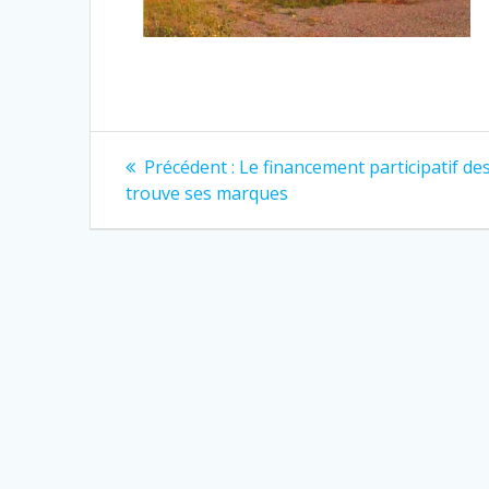
Navigation
Article
Précédent :
Le financement participatif d
précédent
de
trouve ses marques
:
l’article