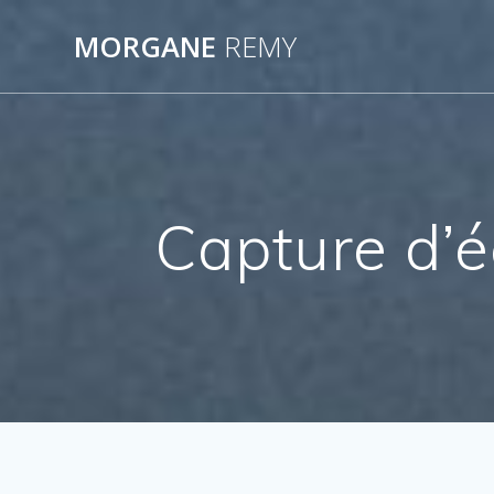
Passer
au
MORGANE
REMY
contenu
Capture d’e