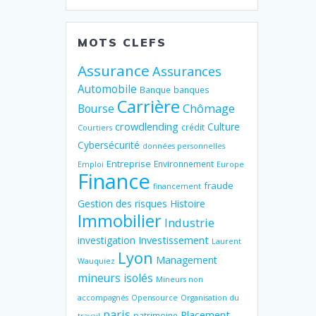
MOTS CLEFS
Assurance
Assurances
Automobile
Banque
banques
Carrière
Chômage
Bourse
crowdlending
Culture
crédit
Courtiers
Cybersécurité
données personnelles
Entreprise
Environnement
Emploi
Europe
Finance
fraude
financement
Gestion des risques
Histoire
Immobilier
Industrie
Investissement
investigation
Laurent
Lyon
Management
Wauquiez
mineurs isolés
Mineurs non
accompagnés
Opensource
Organisation du
paris
Placement
patrimoine